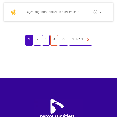
Agent/agente d'entretien d'ascenseur
(2)
1
2
3
4
33
SUIVANT