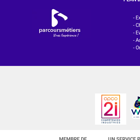
Ex
C
E
Ac
O
MEMBRE DE
UN SERVICE 