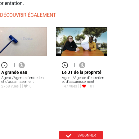
orientation.
 DÉCOUVRIR ÉGALEMENT
|
|
A grande eau
Le JT de la propreté
Agent /Agente d'entretien
Agent /Agente d'entretien
et d'assainissement
et d'assainissement
2768 vues
0
147 vues
101
S'ABONNER