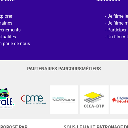
plorer
Je filme l
haines
Je filme 
vénements
Participer
tualités
Un film = 
n parle de nous
PARTENAIRES PARCOURSMÉTIERS
PROPOSÉ PAR
SOUS LE HAUT PATRONAGE D