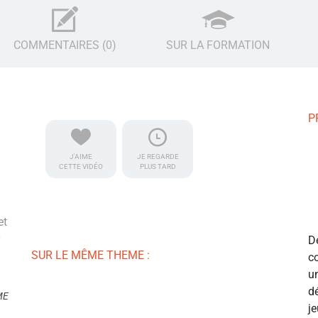
COMMENTAIRES (0)
SUR LA FORMATION
P
J'AIME
JE REGARDE
CETTE VIDÉO
PLUS TARD
et
D
SUR LE MÊME THEME :
c
u
d
ME
j