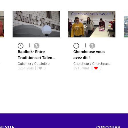
|
|
Baalbek- Entre
Chercheuse vous
Traditions et Talen…
avez dit !
r
Cuisinier / Cuisinière
Chercheur / Chercheuse
3251 vues
0
3215 vues
5
U SITE
CONCOURS