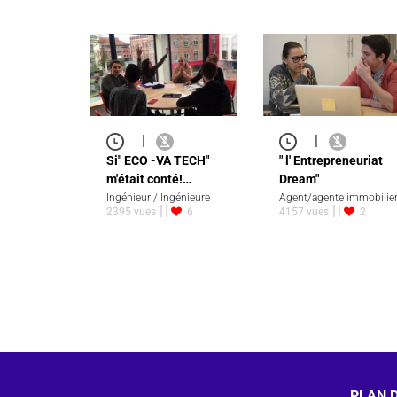
|
|
Si" ECO -VA TECH"
" l' Entrepreneuriat
m'était conté!…
Dream"
Ingénieur / Ingénieure
Agent/agente immobilie
2395 vues
6
4157 vues
2
PLAN D