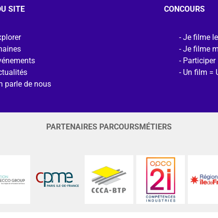
U SITE
CONCOURS
plorer
Je filme l
haines
Je filme 
vénements
Participer
tualités
Un film = 
n parle de nous
PARTENAIRES PARCOURSMÉTIERS