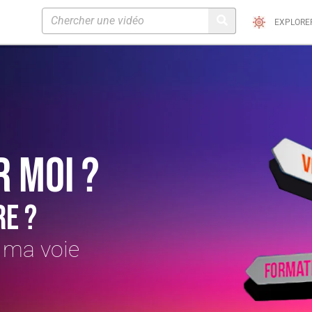
EXPLORE
R MOI ?
RE ?
 ma voie