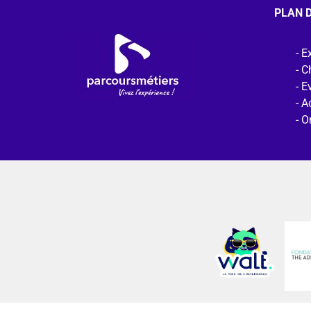
PLAN D
Ex
C
E
Ac
O