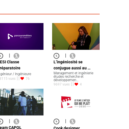
|
|
ESI Classe
L’ingéniosité se
réparatoire
conjugue aussi au …
Management et ingénierie
ngénieur / Ingénieure
études recherche et
8115 vues
76
développemen…
9697 vues
4
|
|
eam CAPOL
Cook designer