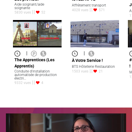
Aide soignant/aide
J
Affrètement transport
soignante
4028 vues
571
A
5830 vues
52
1
|
|
The Apprentices (Les
#
À Votre Service !
Apprentis)
!
BTS Hôtellerie Restauration
Conduite d'installation
1503 vues
21
M
automatisée de production
1
électri…
9332 vues
4