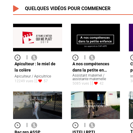
QUELQUES VIDÉOS POUR COMMENCER
|
|
C
Apiculteur : le miel de
A nos compétences
p
la colère
dans la petite en…
Assistant maternel /
I
Apiculteur / Apicultrice
assistante maternelle
3
12249 vues
57
5085 vues
42
|
|
T
Bac pro ASSP
ISTELI RPTL