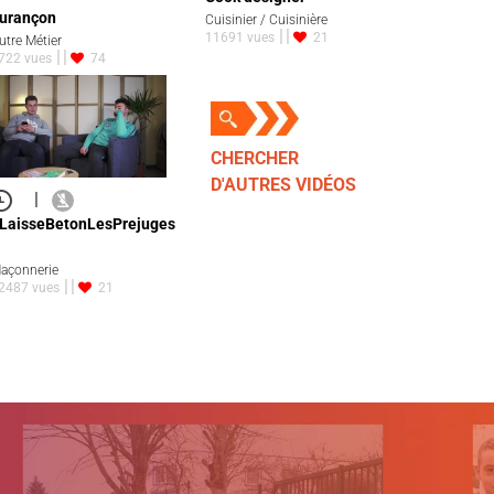
urançon
Cuisinier / Cuisinière
11691 vues
21
utre Métier
722 vues
74
CHERCHER
D'AUTRES VIDÉOS
|
LaisseBetonLesPrejuges
açonnerie
2487 vues
21