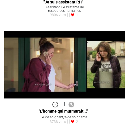
"Je suis assistant RH"
Assistant / Assistante de
ressources humaines
9806 vues
1
|
"L'homme qui murmurait..."
Aide soignant/aide soignante
3738 vues
2