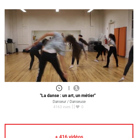
|
"La danse : un art, un métier"
Danseur / Danseuse
4163 vues
0
+
416
vidéos