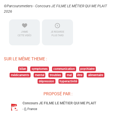
©Parcoursmetiers - Concours JE FILME LE MÉTIER QUI ME PLAIT
2026
J'AIME
JE REGARDE
CETTE VIDÉO
PLUS TARD
SUR LE MÊME THEME :
bilan
symptomes
communication
psychiatre
médicaments
mental
troubles
mal
être
alimentaire
dépression
hyperactivité
PROPOSÉ PAR :
Concours JE FILME LE MÉTIER QUI ME PLAIT
- (), France