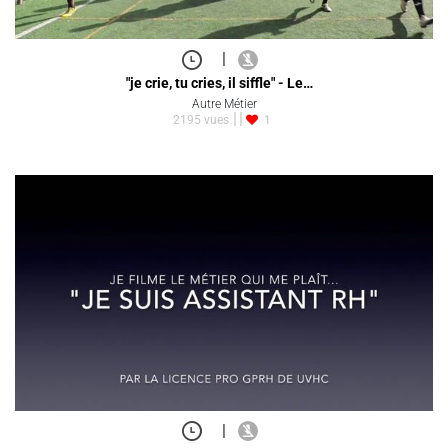
|
"je crie, tu cries, il siffle" - Le…
Autre Métier
2195 vues
1
|