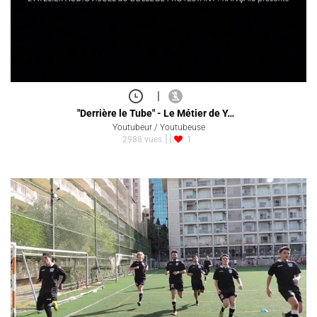
|
"Derrière le Tube" - Le Métier de Y…
Youtubeur / Youtubeuse
2988 vues
1