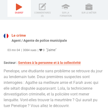
EN BREF
COMMENTAIRES
SUR LA
SUR LE MÉTIER
(0)
FORMATION
Le crime
Agent / Agente de police municipale
"j'aime"
03 mn 04
3084 vues
0
Secteur :
Services à la personne et à la collectivité
Penelope, une étudiante sans problème se retrouve du jour
au lendemain tuée. Deux premières suspectes sont
interrogées : Agathe sa meilleure amie et Farah avec qui
elle sétait disputée auparavant. Lola, la technicienne
dinvestigation criminelle, et la policière vont mener
lenquête. Vont-elles trouver la meurtrière ? Qui aurait pu
tuer Penelope ? Vous allez le découvrir.