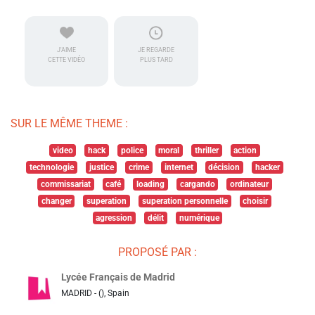
J'AIME
JE REGARDE
CETTE VIDÉO
PLUS TARD
SUR LE MÊME THEME :
video
hack
police
moral
thriller
action
technologie
justice
crime
internet
décision
hacker
commissariat
café
loading
cargando
ordinateur
changer
superation
superation personnelle
choisir
agression
délit
numérique
PROPOSÉ PAR :
Lycée Français de Madrid
MADRID - (), Spain