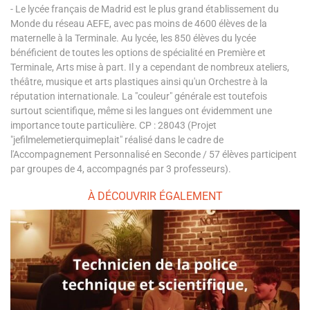
- Le lycée français de Madrid est le plus grand établissement du
Monde du réseau AEFE, avec pas moins de 4600 élèves de la
maternelle à la Terminale. Au lycée, les 850 élèves du lycée
bénéficient de toutes les options de spécialité en Première et
Terminale, Arts mise à part. Il y a cependant de nombreux ateliers,
théâtre, musique et arts plastiques ainsi qu'un Orchestre à la
réputation internationale. La "couleur" générale est toutefois
surtout scientifique, même si les langues ont évidemment une
importance toute particulière. CP : 28043 (Projet
"jefilmelemetierquimeplait" réalisé dans le cadre de
l'Accompagnement Personnalisé en Seconde / 57 élèves participent
par groupes de 4, accompagnés par 3 professeurs).
À DÉCOUVRIR ÉGALEMENT