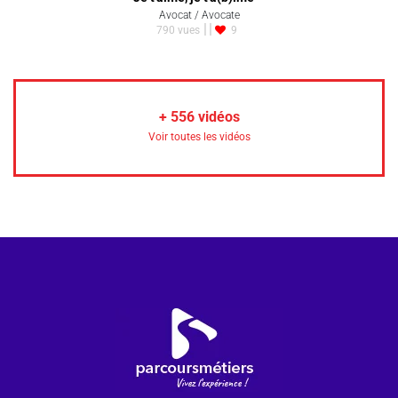
Avocat / Avocate
790 vues
9
+
556
vidéos
Voir toutes les vidéos