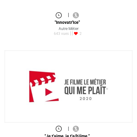
|
"Innovatr'Ice"
Autre Métier
643 vues
2
|
"Je t'aime, je t'a(b)îme "