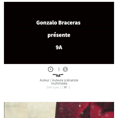
|
"""9A"""
Auteur / Auteure scénariste
multimédia
344 vues
0