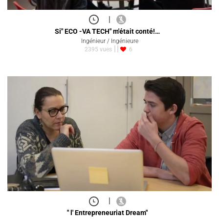
|
Si" ECO -VA TECH" m'était conté!…
Ingénieur / Ingénieure
2395 vues
6
|
" l' Entrepreneuriat Dream"