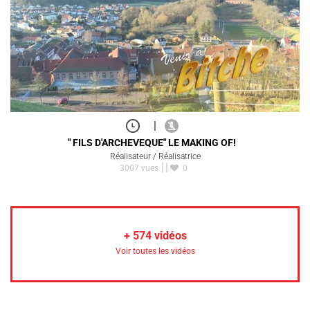
|
" FILS D'ARCHEVEQUE" LE MAKING OF!
Réalisateur / Réalisatrice
3007 vues
0
+
574
vidéos
Voir toutes les vidéos