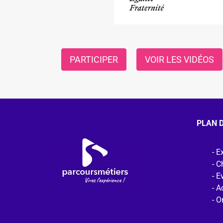
PARTICIPER
VOIR LES VIDÉOS
PLAN D
Ex
C
E
Ac
O