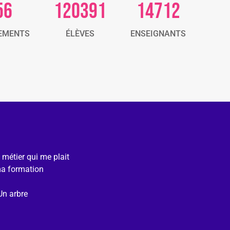
56
120391
14712
EMENTS
ÉLÈVES
ENSEIGNANTS
e métier qui me plait
ma formation
Un arbre