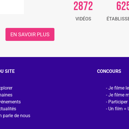
2872
62
VIDÉOS
ÉTABLISS
EN SAVOIR PLUS
U SITE
CONCOURS
plorer
Je filme l
haines
Je filme 
vénements
Participer
tualités
Un film = 
n parle de nous