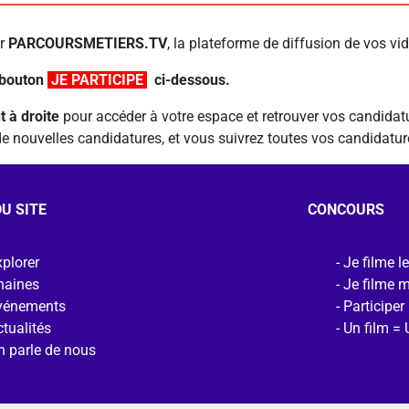
ur
PARCOURSMETIERS.TV
, la plateforme de diffusion de vos vi
 bouton
JE PARTICIPE
l
ci-dessous.
t à droite
pour accéder à votre espace et retrouver vos candidatur
r de nouvelles candidatures, et vous suivrez toutes vos candidat
U SITE
CONCOURS
plorer
Je filme l
haines
Je filme 
vénements
Participer
tualités
Un film = 
n parle de nous