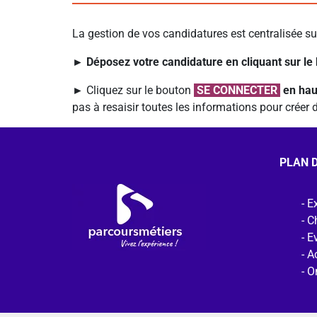
La gestion de vos candidatures est centralisée s
► Déposez votre candidature en cliquant sur le
►
Cliquez sur le bouton
SE CONNECTER
en hau
pas à resaisir toutes les informations pour crée
PLAN D
Ex
C
E
Ac
O