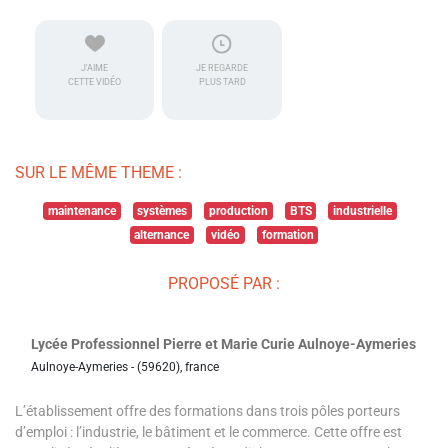
J'AIME
JE REGARDE
CETTE VIDÉO
PLUS TARD
SUR LE MÊME THEME :
maintenance
systèmes
production
BTS
industrielle
alternance
vidéo
formation
PROPOSÉ PAR :
Lycée Professionnel Pierre et Marie Curie Aulnoye-Aymeries
Aulnoye-Aymeries - (59620), france
L’établissement offre des formations dans trois pôles porteurs
d’emploi : l’industrie, le bâtiment et le commerce. Cette offre est