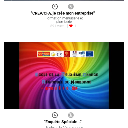
|
"CREA/CFA, je crée mon entreprise"
Formation menuiserie et
plomberie
891 vues
1
|
"Enquête Spéciale..."
Ecole de la 2ème chance