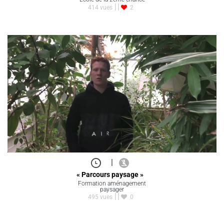
414 vues
2
|
« Parcours paysage »
Formation aménagement
paysager
495 vues
0