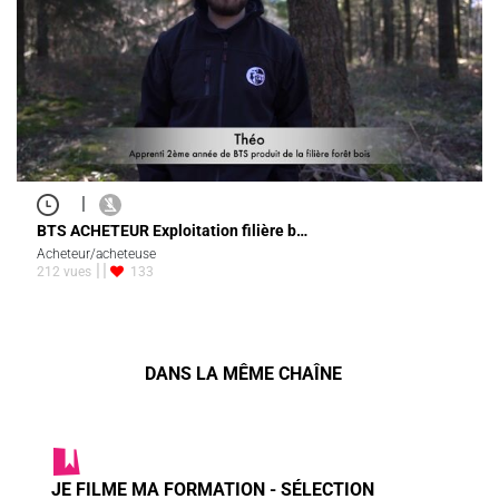
|
BTS ACHETEUR Exploitation filière b…
Acheteur/acheteuse
212 vues
133
DANS LA MÊME CHAÎNE
JE FILME MA FORMATION - SÉLECTION