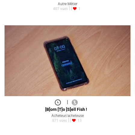
Autre Métier
407 vues
1
|
[B]orn [T]o [S]ell Fish !
Acheteur/acheteuse
871 vues
13