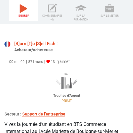
EN BREF
COMMENTAIRES
SUR LA
SUR LE MÉTIER
(0)
FORMATION
[B]orn [T]o [S]ell Fish !
Acheteur/acheteuse
"j'aime"
00 mn 00
871 vues
13
Trophée d'Argent
PRIMÉ
Secteur :
Support de l'entreprise
Vivez la journée d’un étudiant en BTS Commerce
International au Lycée Mariette de Boulogne-sur-Mer et