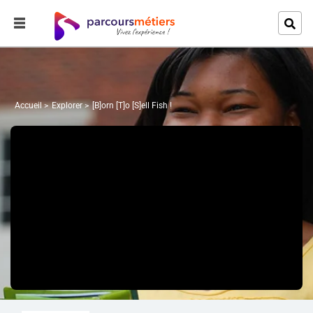
Accueil
Explorer
[B]orn [T]o [S]ell Fish !