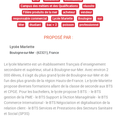
Campus des métiers et des Qualifications
réussite
Filière produits de la mer
acheteur
vendeur
responsable commercial
Lycée Mariette
Boulogne
sur
Mer
étudiant
bac + 2
poisson
professionnel
PROPOSÉ PAR :
Lycée Mariette
Boulogne-sur-Mer - (62321), France
Le lycée Mariette est un établissement français d’enseignement
secondaire et supérieur, situé à Boulogne-sur-Mer. Avec environ 2
000 élèves, il s'agit du plus grand lycée de Boulogne-sur-Mer et de
l'un des plus grands de la région Hauts-de-France. Le lycée Mariette
propose diverses formations allant de la classe de seconde aux BTS
et CPGE. Pour les bacheliers, le lycée propose 5 BTS : - le BTS
gestion de la PME - le BTS Support à l’Action Managériale - le BTS
Commerce International - le BTS Négociation et digitalisation de la
relation client - le BTS Services et Prestations des Secteurs Sanitaire
et Social (SP3S)