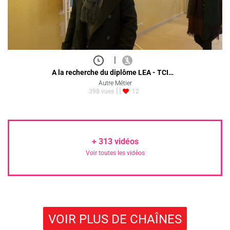
|
A la recherche du diplôme LEA - TCI…
Autre Métier
398 vues
12
+
313
vidéos
Voir toutes les vidéos
VOIR PLUS DE CHAÎNES