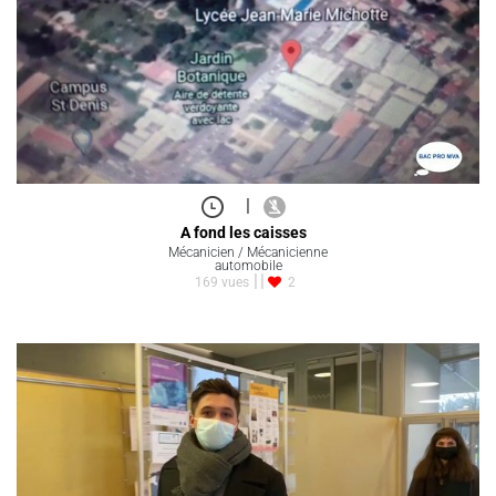
|
A fond les caisses
Mécanicien / Mécanicienne
automobile
169 vues
2