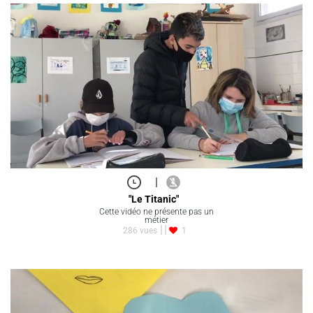
|
"Le Titanic"
Cette vidéo ne présente pas un
métier
286 vues
1