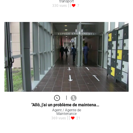
transport
330 vues
7
|
"Allô, j'ai un problème de maintena…
Agent / Agente de
Maintenance
369 vues
21