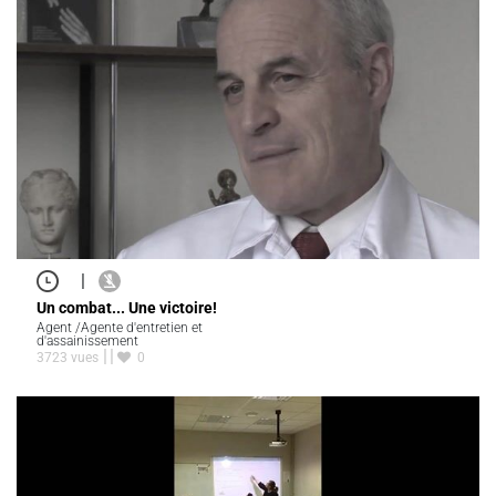
|
Un combat... Une victoire!
Agent /Agente d'entretien et
d'assainissement
3723 vues
0