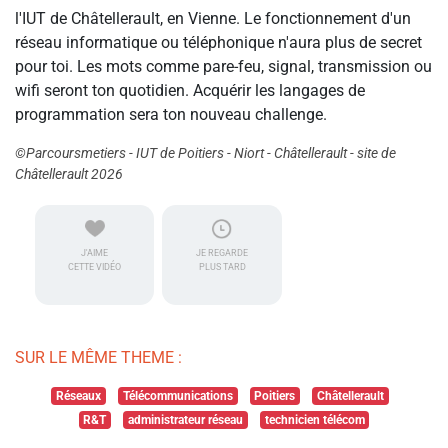
l'IUT de Châtellerault, en Vienne. Le fonctionnement d'un
réseau informatique ou téléphonique n'aura plus de secret
pour toi. Les mots comme pare-feu, signal, transmission ou
wifi seront ton quotidien. Acquérir les langages de
programmation sera ton nouveau challenge.
©Parcoursmetiers - IUT de Poitiers - Niort - Châtellerault - site de
Châtellerault 2026
J'AIME
JE REGARDE
CETTE VIDÉO
PLUS TARD
SUR LE MÊME THEME :
Réseaux
Télécommunications
Poitiers
Châtellerault
R&T
administrateur réseau
technicien télécom