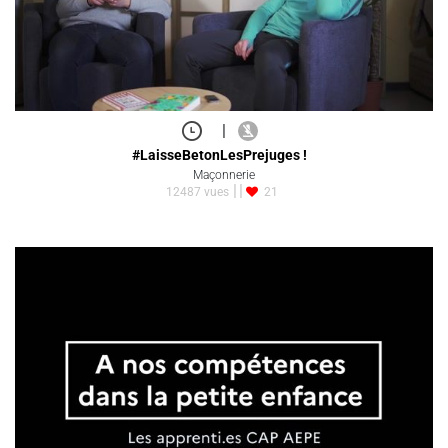
|
#LaisseBetonLesPrejuges !
Maçonnerie
12487 vues
21