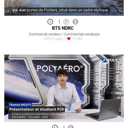
|
BTS NDRC
Commercial vendeur / Commerciale vendeuse
25573 vues
11285
|