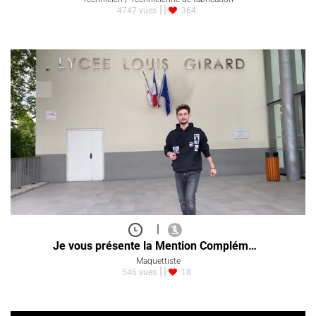
4747 vues
364
|
Je vous présente la Mention Complém…
Maquettiste
546 vues
18