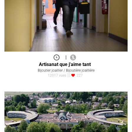
|
Artisanat que j'aime tant
Bijoutier joaillier / Bijoutière joaillière
12017 vues
227