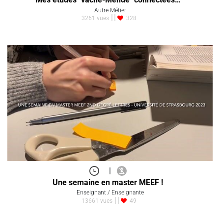
Autre Métier
3261 vues
328
|
Une semaine en master MEEF !
Enseignant / Enseignante
13661 vues
49