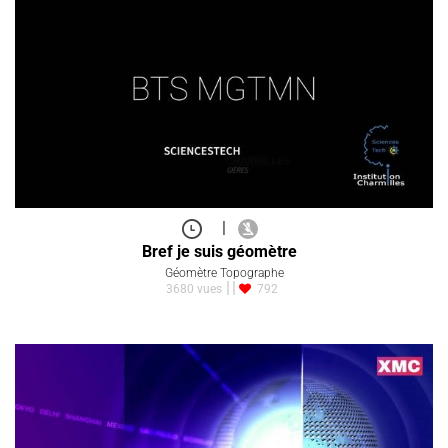
|
Bref je suis géomètre
Géomètre Topographe
3680 vues
792