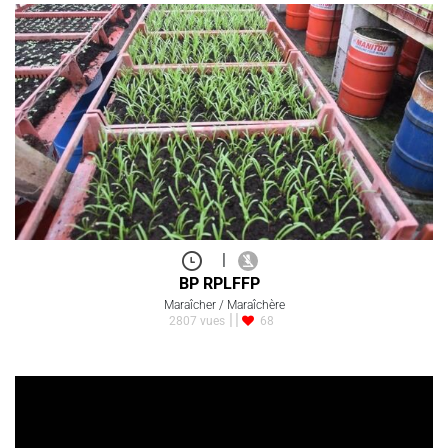
|
BP RPLFFP
Maraîcher / Maraîchère
2807 vues
68