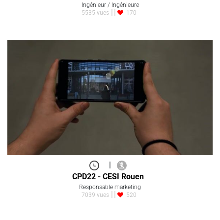
Ingénieur / Ingénieure
5535 vues
170
|
CPD22 - CESI Rouen
Responsable marketing
7039 vues
520