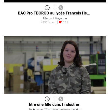
|
BAC Pro TBORGO au lycée François He…
Maçon / Maçonne
2431 vues
111
|
Etre une fille dans l'industrie
Technicien / Technicienne de fabrication