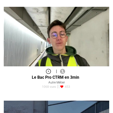
|
Le Bac Pro CTRM en 3min
Autre Métier
1068 vues
453