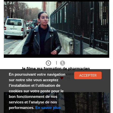
|
Je filme ma formation de pharmacien
En poursuivant votre navigation
Pharmacien / Pharmacienne
ACCEPTER
3804 vues
138
sur notre site vous acceptez
l’installation et l’utilisation de
cookies sur votre poste pour le
bon fonctionnement de nos
services et l'analyse de nos
performances.
En savoir plus