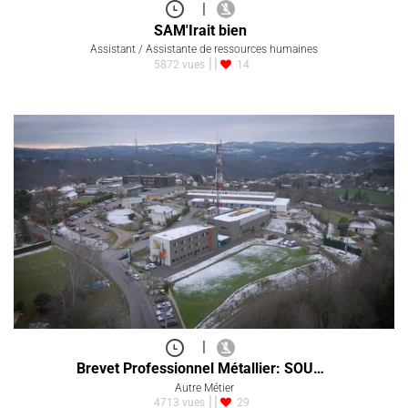
|
SAM'Irait bien
Assistant / Assistante de ressources humaines
5872 vues
14
|
Brevet Professionnel Métallier: SOU…
Autre Métier
4713 vues
29