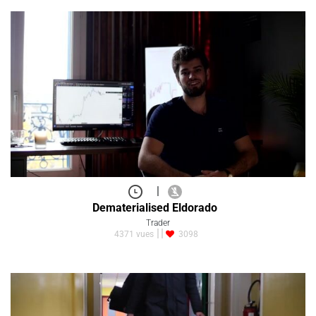
|
Dematerialised Eldorado
Trader
4371 vues
3098