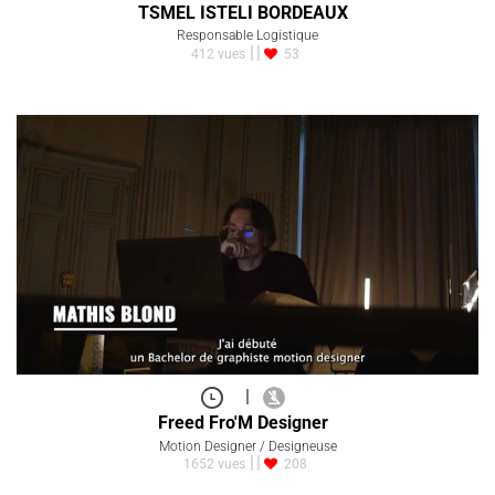
TSMEL ISTELI BORDEAUX
Responsable Logistique
412 vues
53
|
Freed Fro'M Designer
Motion Designer / Designeuse
1652 vues
208