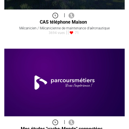
|
CAS téléphone Maison
Mécanicien / Mécanicienne de maintenance d'aéronautique
3694 vues
71
|
Mes études "vache-Mende" connectées…