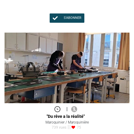
S'ABONNER
|
"Du rêve a la réalité"
Maroquinier / Maroquinière
739 vues
75