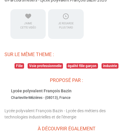
©Parcoursmetiers - Lycée polyvalent François Bazin 2026
J'AIME
JE REGARDE
CETTE VIDÉO
PLUS TARD
SUR LE MÊME THEME :
Fille
Voie professionnelle
égalité fille garçon
industrie
PROPOSÉ PAR :
Lycée polyvalent François Bazin
Charleville-Mézières - (08013), France
Lycée polyvalent François Bazin - Lycée des métiers des
technologies industrielles et de l'énergie
À DÉCOUVRIR ÉGALEMENT