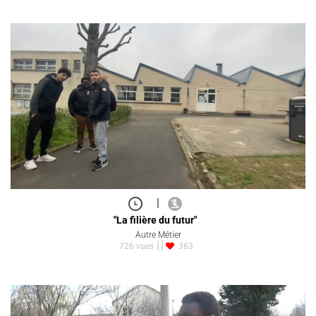
|
"La filière du futur"
Autre Métier
726 vues
363