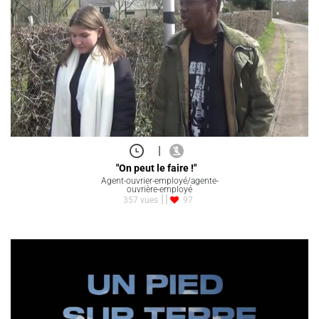
|
"On peut le faire !"
Agent-ouvrier-employé/agente-
ouvrière-employé
357 vues
97