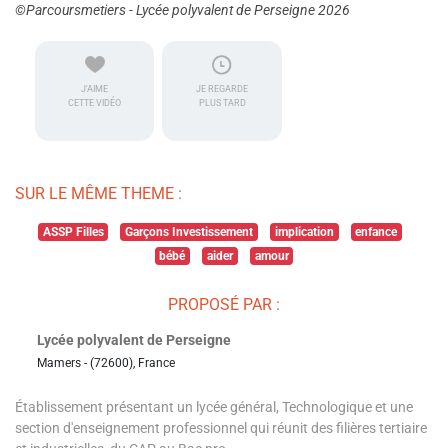
©Parcoursmetiers - Lycée polyvalent de Perseigne 2026
J'AIME
JE REGARDE
CETTE VIDÉO
PLUS TARD
SUR LE MÊME THEME :
ASSP Filles
Garçons Investissement
implication
enfance
bébé
aider
amour
PROPOSÉ PAR :
Lycée polyvalent de Perseigne
Mamers - (72600), France
Établissement présentant un lycée général, Technologique et une
section d'enseignement professionnel qui réunit des filières tertiaire