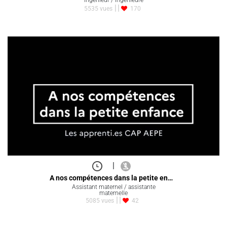
Ingénieur / Ingénieure
5535 vues
170
|
A nos compétences dans la petite en…
Assistant maternel / assistante
maternelle
5085 vues
42