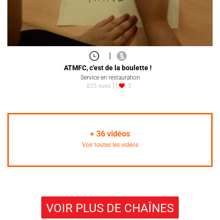
|
ATMFC, c'est de la boulette !
Service en restauration
825 vues
3
+
36
vidéos
Voir toutes les vidéos
VOIR PLUS DE CHAÎNES