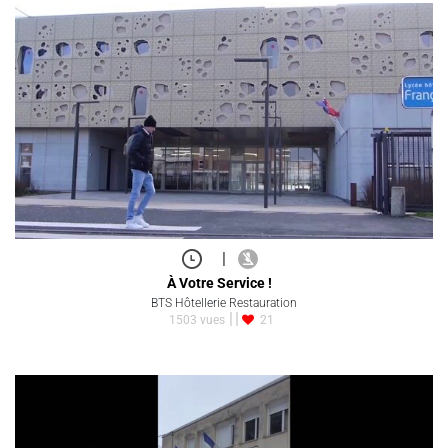
|
À Votre Service !
BTS Hôtellerie Restauration
1503 vues
21