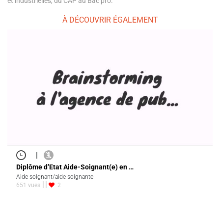
et industrielles, du CAP au Bac pro.
À DÉCOUVRIR ÉGALEMENT
|
Diplôme d’Etat Aide-Soignant(e) en …
Aide soignant/aide soignante
651 vues
2