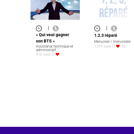
|
|
« Qui veut gagner
1.2.3 réparé
son BTS »
Menuisier / menuisière
Assistanat technique et
1399 vues
56
administratif
418 vues
1