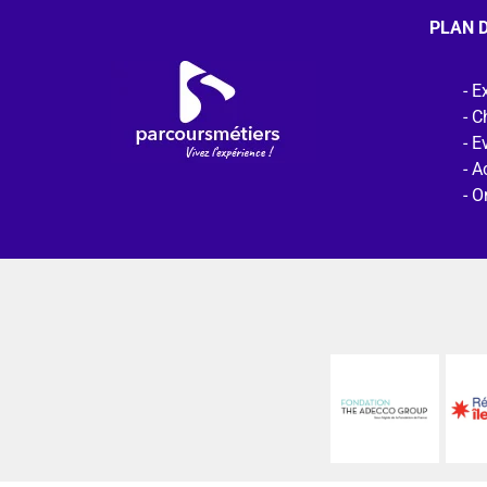
PLAN D
Ex
C
E
Ac
O