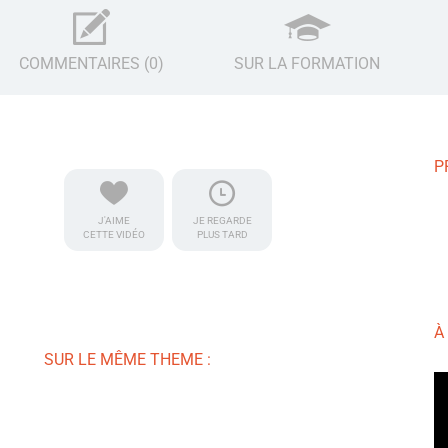
COMMENTAIRES (0)
SUR LA FORMATION
P
J'AIME
JE REGARDE
CETTE VIDÉO
PLUS TARD
À
SUR LE MÊME THEME :