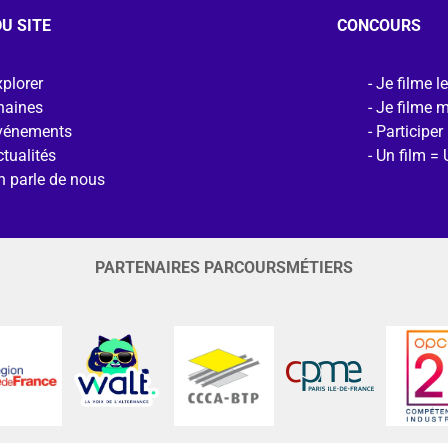
U SITE
CONCOURS
plorer
Je filme l
haines
Je filme 
vénements
Participer
tualités
Un film = 
n parle de nous
PARTENAIRES PARCOURSMÉTIERS