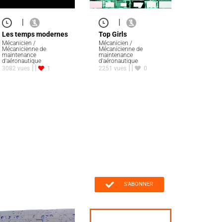
|
|
Les temps modernes
Top Girls
Mécanicien /
Mécanicien /
Mécanicienne de
Mécanicienne de
maintenance
maintenance
d'aéronautique
d'aéronautique
3082 vues
1
2251 vues
0
S'ABONNER