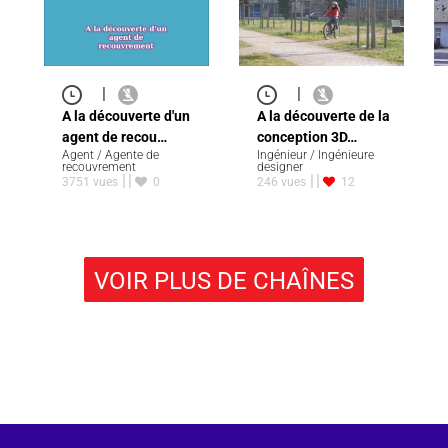
|
|
A la découverte d'un
A la découverte de la
agent de recou…
conception 3D…
Agent / Agente de
Ingénieur / Ingénieure
recouvrement
designer
3751 vues
0
246 vues
12
VOIR PLUS DE CHAÎNES