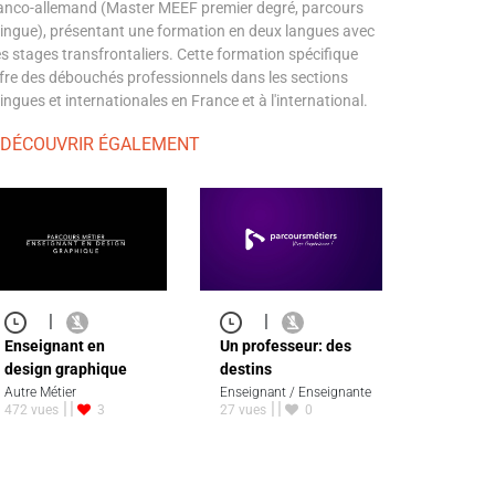
anco-allemand (Master MEEF premier degré, parcours
lingue), présentant une formation en deux langues avec
s stages transfrontaliers. Cette formation spécifique
fre des débouchés professionnels dans les sections
lingues et internationales en France et à l'international.
 DÉCOUVRIR ÉGALEMENT
|
|
Un professeur: des
Enseignant en
destins
design graphique
Enseignant / Enseignante
Autre Métier
27 vues
0
472 vues
3