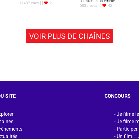
assistante maternelle
12487 vues
21
5085 vues
42
VOIR PLUS DE CHAÎNES
U SITE
CONCOURS
plorer
Je filme l
haines
Je filme 
vénements
Participer
tualités
Un film = 