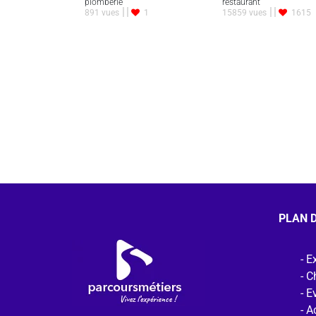
plomberie
restaurant
891 vues
1
15859 vues
1615
PLAN D
Ex
C
E
Ac