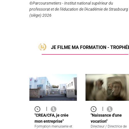
©Parcoursmetiers - Institut national supérieur du
professorat et de l'éducation de l'Académie de Strasbourg
(siège) 2026
JE FILME MA FORMATION - TROPH
|
|
"CREA/CFA, je crée
"Naissance d'une
mon entreprise"
vocation"
Formation menuiserie et
Directeur / Directrice de