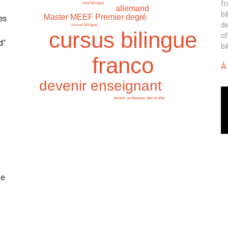
fr
voie bilingue
allemand
bi
Master MEEF Premier degré
es
de
cursus bilingue
cursus bilingue
of
d"
bi
franco
À
devenir enseignant
devenir professeur des écoles
de