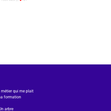
e métier qui me plait
ma formation
Un arbre