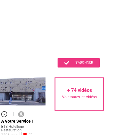
S'ABONNER
+
74
vidéos
Voir toutes les vidéos
|
À Votre Service !
BTS Hôtellerie
Restauration
1503 vues
21