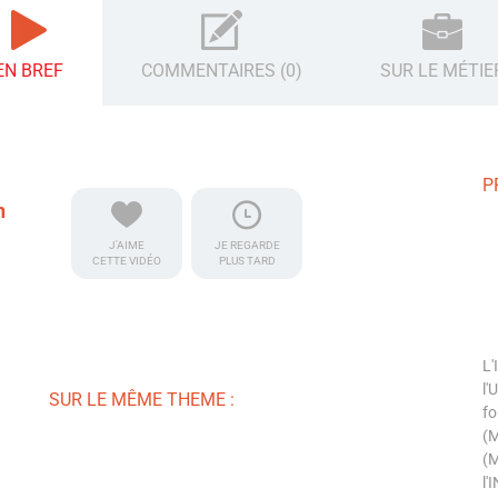
EN BREF
COMMENTAIRES (0)
SUR LE MÉTIE
P
n
J'AIME
JE REGARDE
CETTE VIDÉO
PLUS TARD
L'
l'
SUR LE MÊME THEME :
fo
(M
(M
l'