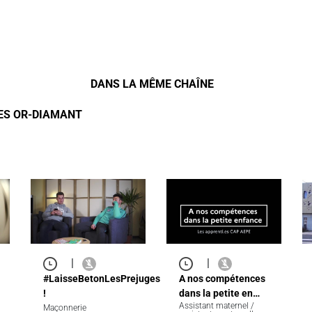
DANS LA MÊME CHAÎNE
ÉES OR-DIAMANT
|
|
#LaisseBetonLesPrejuges
A nos compétences
!
dans la petite en…
Assistant maternel /
Maçonnerie