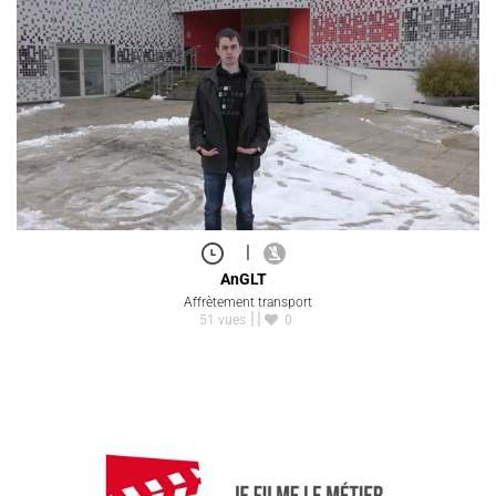
|
AnGLT
Affrètement transport
51 vues
0