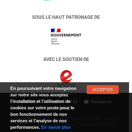
SOUS LE HAUT PATRONAGE DE
AVEC LE SOUTIEN DE
En poursuivant votre navigation
ACCEPTER
sur notre site vous acceptez
l’installation et l’utilisation de
CONTACT :
01 47 01 34 50
Envoyer un
cookies sur votre poste pour le
message
bon fonctionnement de nos
© EURO FRANCE MÉDIAS 2026
Mentions légales
RGPD
services et l'analyse de nos
Siret n°403 627 797 000 18
FAQ
VERSION BÊTA
API
performances.
En savoir plus