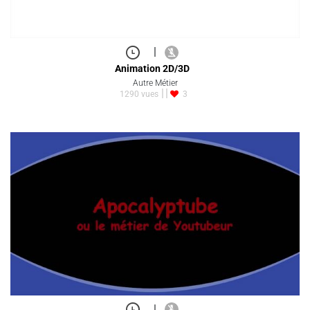
|
Animation 2D/3D
Autre Métier
1290 vues
3
|