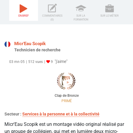
EN BREF
COMMENTAIRES
SUR LA
SUR LE MÉTIER
(0)
FORMATION
Micr'Eau Scopik
Technicien de recherche
"j'aime"
03 mn 05
512 vues
9
Clap de Bronze
PRIMÉ
Secteur :
Services à la personne et à la collectivité
Micr'Eau Scopik est un montage vidéo original réalisé par
un groupe de collégien, qui met en lumière deux micro-