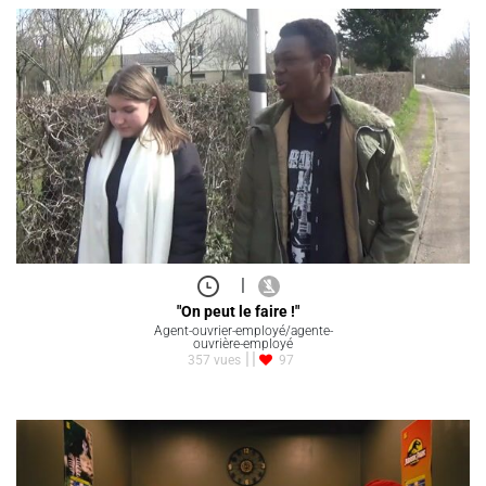
|
"On peut le faire !"
Agent-ouvrier-employé/agente-
ouvrière-employé
357 vues
97