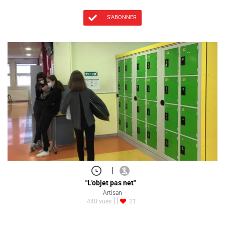
S'ABONNER
|
"L'objet pas net"
Artisan
440 vues
21