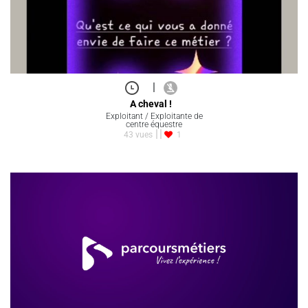
|
A cheval !
Exploitant / Exploitante de
centre équestre
43 vues
1