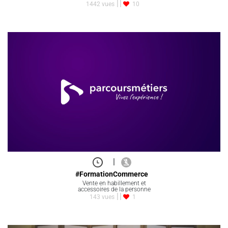
1442 vues
10
|
#FormationCommerce
Vente en habillement et
accessoires de la personne
143 vues
1