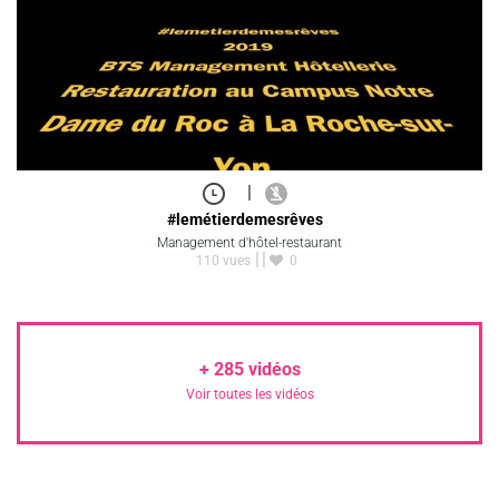
|
#lemétierdemesrêves
Management d'hôtel-restaurant
110 vues
0
+
285
vidéos
Voir toutes les vidéos