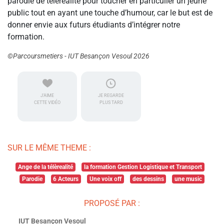
parodie de téléréalité pour toucher en particulier un jeune
public tout en ayant une touche d’humour, car le but est de
donner envie aux futurs étudiants d’intégrer notre
formation.
©Parcoursmetiers - IUT Besançon Vesoul 2026
J'AIME
JE REGARDE
CETTE VIDÉO
PLUS TARD
SUR LE MÊME THEME :
Ange de la télèrealité
la formation Gestion Logistique et Transport
Parodie
6 Acteurs
Une voix off
des dessins
une music
PROPOSÉ PAR :
IUT Besançon Vesoul