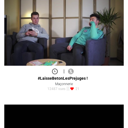
|
#LaisseBetonLesPrejuges !
Maçonnerie
12487 vues
21