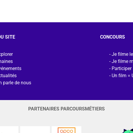
U SITE
CONCOURS
plorer
Je filme l
haines
Je filme 
vénements
Participer
tualités
Un film = 
n parle de nous
PARTENAIRES PARCOURSMÉTIERS