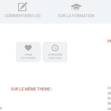
COMMENTAIRES (0)
SUR LA FORMATION
P
J'AIME
JE REGARDE
CETTE VIDÉO
PLUS TARD
Le
SUR LE MÊME THEME :
ap
éc
de
er
sa