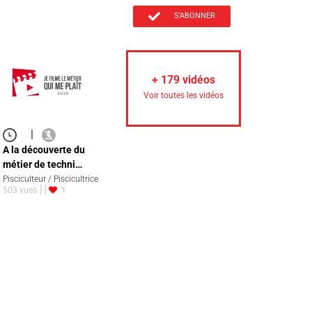
S'ABONNER
+
179
vidéos
Voir toutes les vidéos
|
A la découverte du
métier de techni…
Pisciculteur / Piscicultrice
503 vues
1