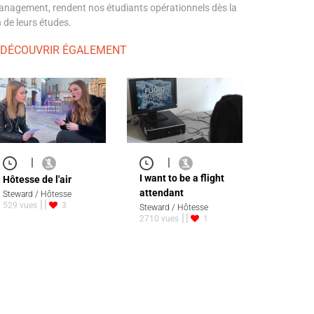
nagement, rendent nos étudiants opérationnels dès la
n de leurs études.
 DÉCOUVRIR ÉGALEMENT
|
|
I want to be a flight
Hôtesse de l'air
attendant
Steward / Hôtesse
529 vues
3
Steward / Hôtesse
2710 vues
1