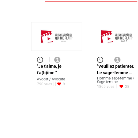
|
|
"Je t'aime, je
"Veuillez patienter.
t'a(b)îme "
Le sage-femme …
Homme sage-femme /
Avocat / Avocate
Sage-femme
790 vues
9
1805 vues
28