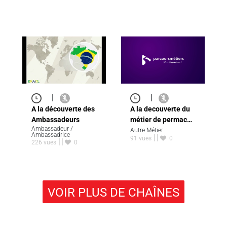
|
|
A la decouverte du
A la découverte des
métier de permac…
Ambassadeurs
Ambassadeur /
Autre Métier
Ambassadrice
91 vues
0
226 vues
0
VOIR PLUS DE CHAÎNES