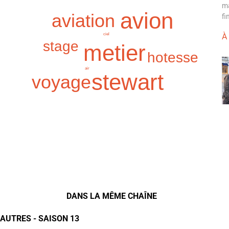
ma
avion
aviation
fi
À
ciel
stage
metier
hotesse
air
stewart
voyage
DANS LA MÊME CHAÎNE
AUTRES - SAISON 13