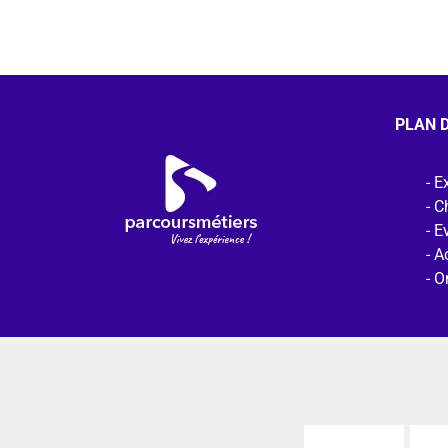
PLAN D
Ex
C
E
Ac
O