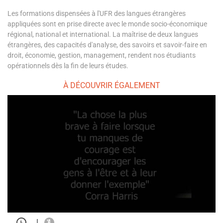
Les formations dispensées à l'UFR des langues étrangères
appliquées sont en prise directe avec le monde socio-économique
régional, national et international. La maîtrise de deux langues
étrangères, des capacités d'analyse, des savoirs et savoir-faire en
droit, économie, gestion, management, rendent nos étudiants
opérationnels dès la fin de leurs études.
À DÉCOUVRIR ÉGALEMENT
|