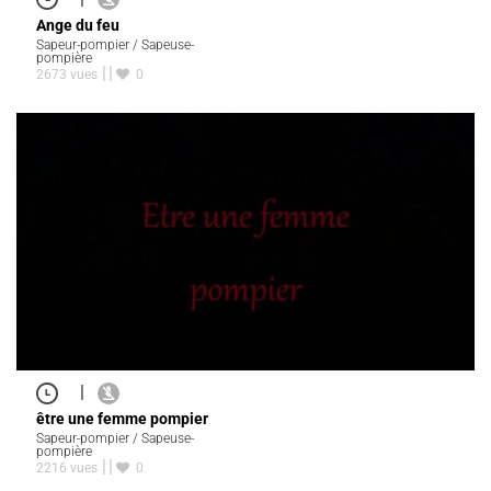
Ange du feu
Sapeur-pompier / Sapeuse-
pompière
2673 vues
0
|
être une femme pompier
Sapeur-pompier / Sapeuse-
pompière
2216 vues
0