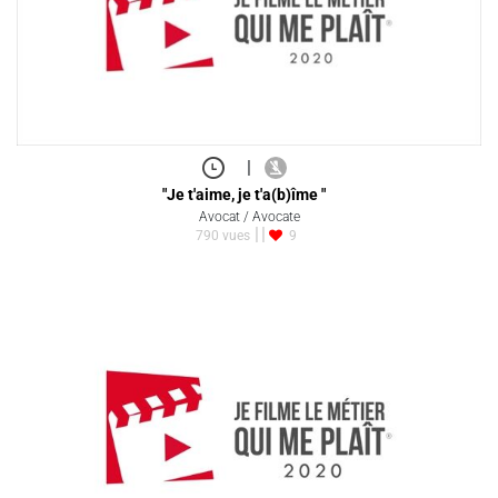
|
"Je t'aime, je t'a(b)îme "
Avocat / Avocate
790 vues
9