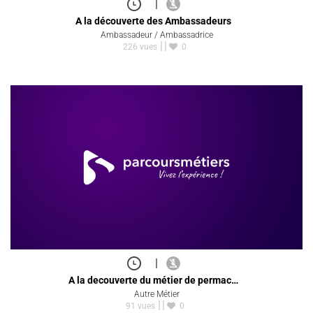
|
A la découverte des Ambassadeurs
Ambassadeur / Ambassadrice
226 vues
0
|
A la decouverte du métier de permac…
Autre Métier
91 vues
0