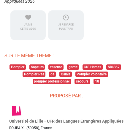
Appliquées 2026
J'AIME
JE REGARDE
CETTE VIDÉO
PLUS TARD
SUR LE MÊME THEME :
Pompier
Sapeurs
caserne
garde
CIS Harnes
SDIS62
Pompier Pas
de
Calais
Pompier volontaire
pompier professionnel
secours
18
PROPOSÉ PAR :
Université de Lille - UFR des Langues Etrangères Appliquées
ROUBAIX - (59058), France