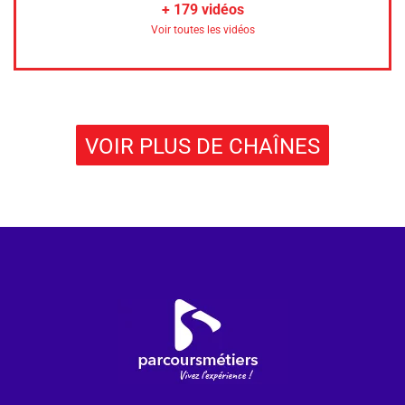
+
179
vidéos
Voir toutes les vidéos
VOIR PLUS DE CHAÎNES