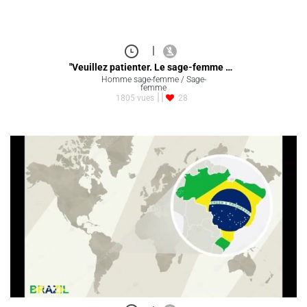
|
"Veuillez patienter. Le sage-femme …
Homme sage-femme / Sage-
femme
1805 vues
28