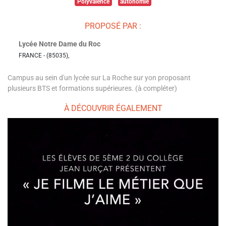
Polyvalence
autonomie
PROPOSÉ PAR :
Lycée Notre Dame du Roc
FRANCE - (85035),
Campus au sein d'un lycée sur La Roche sur yon proposant
plusieurs BTS et formations supérieures. (à compléter)
À DÉCOUVRIR ÉGALEMENT