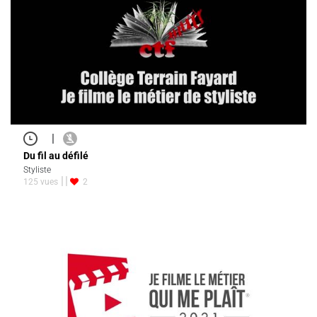
|
Du fil au défilé
Styliste
125 vues
2