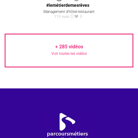
#lemétierdemesrêves
Management d'hôtel-restaurant
110 vues
0
+
285
vidéos
Voir toutes les vidéos