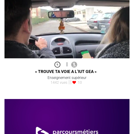
|
« TROUVE TA VOIE A L’IUT GEA »
Enseignement supérieur
1442 vues
10