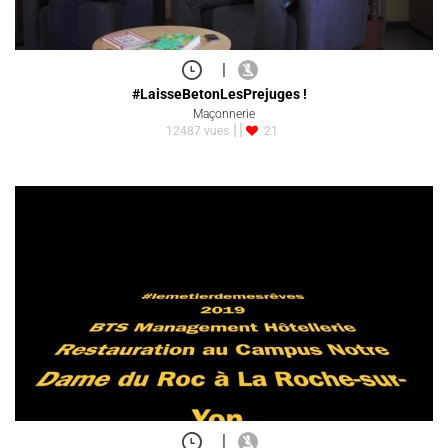
|
#LaisseBetonLesPrejuges !
Maçonnerie
12487 vues
21
|