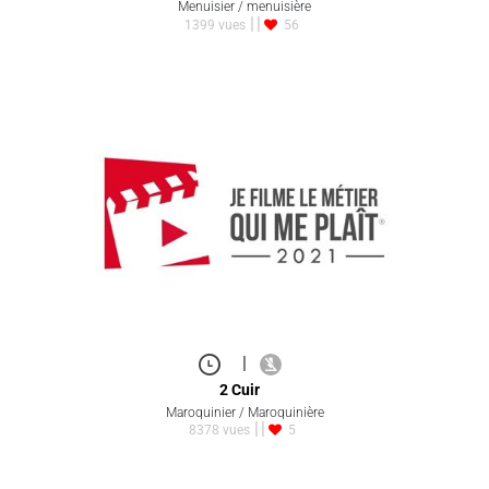
Menuisier / menuisière
1399 vues
56
|
2 Cuir
Maroquinier / Maroquinière
8378 vues
5