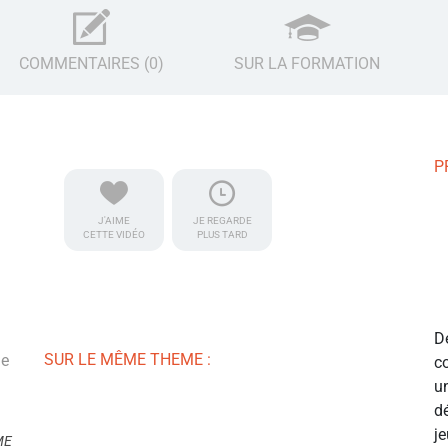
COMMENTAIRES (0)
SUR LA FORMATION
P
J'AIME
JE REGARDE
CETTE VIDÉO
PLUS TARD
D
SUR LE MÊME THEME :
de
c
n
u
d
j
ME