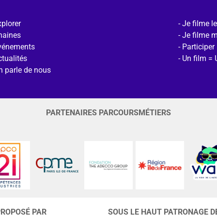
plorer
Je filme l
haines
Je filme 
vénements
Participer
tualités
Un film = 
n parle de nous
PARTENAIRES PARCOURSMÉTIERS
PROPOSÉ PAR
SOUS LE HAUT PATRONAGE D