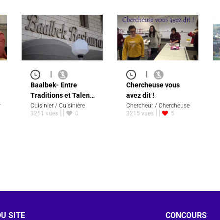
|
|
Baalbek- Entre
Chercheuse vous
Traditions et Talen…
avez dit !
r
Cuisinier / Cuisinière
Chercheur / Chercheuse
3251 vues
0
3215 vues
5
U SITE
CONCOURS