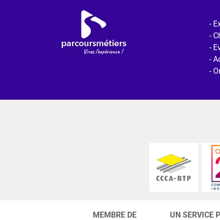
Ex
C
E
Ac
O
MEMBRE DE
UN SERVICE 