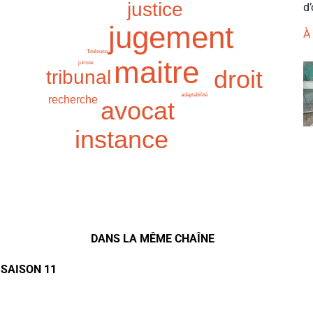
justice
d’
jugement
À
Toulouse
maitre
juriste
droit
tribunal
adaptabilité
recherche
avocat
instance
DANS LA MÊME CHAÎNE
 SAISON 11