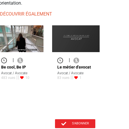
orientation.
 DÉCOUVRIR ÉGALEMENT
|
|
Be cool, Be IP
Le métier d'avocat
Avocat / Avocate
Avocat / Avocate
483 vues
10
83 vues
1
S'ABONNER