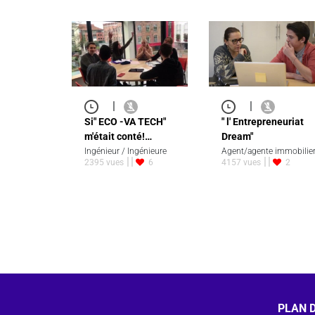
|
|
Si" ECO -VA TECH"
" l' Entrepreneuriat
m'était conté!…
Dream"
Ingénieur / Ingénieure
Agent/agente immobilie
2395 vues
6
4157 vues
2
PLAN D