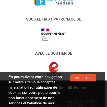
SOUS LE HAUT PATRONAGE DE
AVEC LE SOUTIEN DE
En poursuivant votre navigation
ACCEPTER
sur notre site vous acceptez
l’installation et l’utilisation de
CONTACT :
01 47 01 34 50
Envoyer un
cookies sur votre poste pour le
message
bon fonctionnement de nos
© EURO FRANCE MÉDIAS 2026
Mentions légales
RGPD
services et l'analyse de nos
Siret n°403 627 797 000 18
FAQ
VERSION BÊTA
API