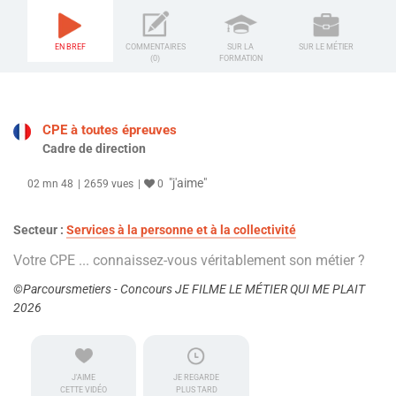
EN BREF
COMMENTAIRES
SUR LA
SUR LE MÉTIER
(0)
FORMATION
CPE à toutes épreuves
Cadre de direction
"j'aime"
02 mn 48
2659 vues
0
Secteur :
Services à la personne et à la collectivité
Votre CPE ... connaissez-vous véritablement son métier ?
©Parcoursmetiers - Concours JE FILME LE MÉTIER QUI ME PLAIT
2026
J'AIME
JE REGARDE
CETTE VIDÉO
PLUS TARD