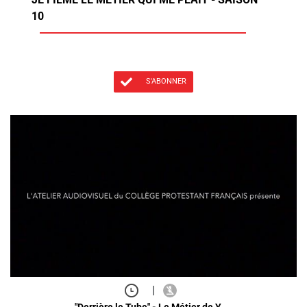
10
S'ABONNER
|
"Derrière le Tube" - Le Métier de Y…