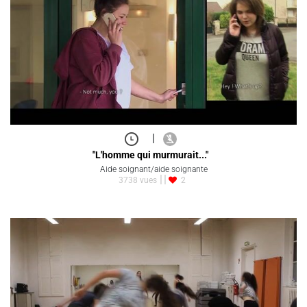
|
"L'homme qui murmurait..."
Aide soignant/aide soignante
3738 vues
2