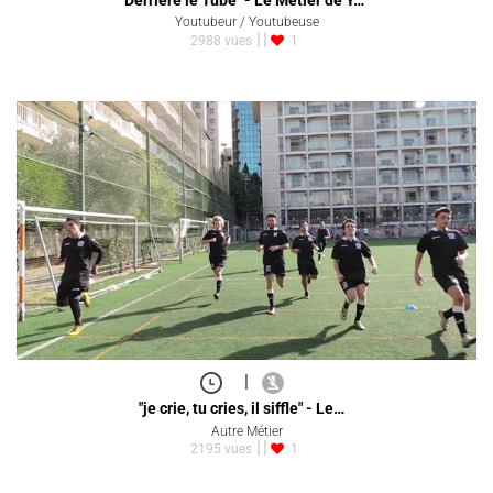
Youtubeur / Youtubeuse
2988 vues
1
|
"je crie, tu cries, il siffle" - Le…
Autre Métier
2195 vues
1