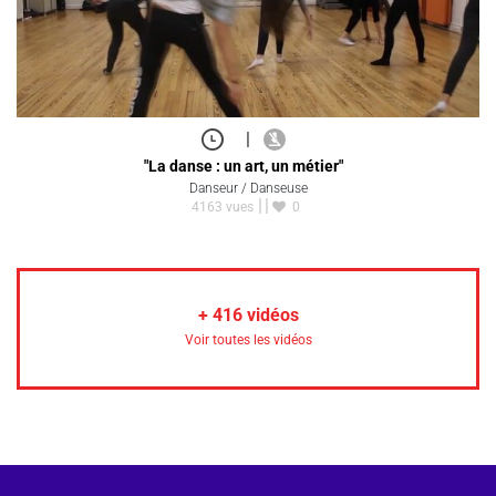
|
"La danse : un art, un métier"
Danseur / Danseuse
4163 vues
0
+
416
vidéos
Voir toutes les vidéos