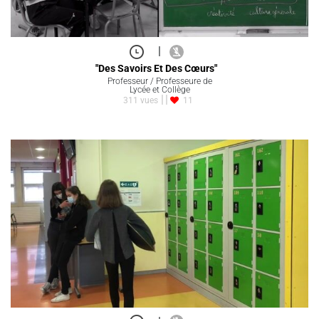
|
"Des Savoirs Et Des Cœurs"
Professeur / Professeure de
Lycée et Collège
311 vues
11