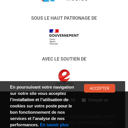
SOUS LE HAUT PATRONAGE DE
AVEC LE SOUTIEN DE
En poursuivant votre navigation
ACCEPTER
sur notre site vous acceptez
l’installation et l’utilisation de
CONTACT :
01 47 01 34 50
Envoyer un
cookies sur votre poste pour le
message
bon fonctionnement de nos
© EURO FRANCE MÉDIAS 2026
Mentions légales
RGPD
services et l'analyse de nos
Siret n°403 627 797 000 18
FAQ
VERSION BÊTA
API
performances.
En savoir plus