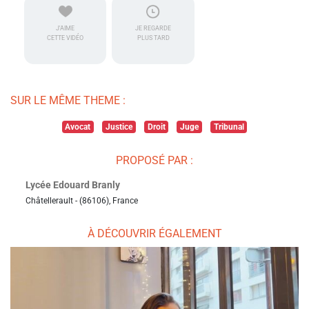
J'AIME
JE REGARDE
CETTE VIDÉO
PLUS TARD
SUR LE MÊME THEME :
Avocat
Justice
Droit
Juge
Tribunal
PROPOSÉ PAR :
Lycée Edouard Branly
Châtellerault - (86106), France
À DÉCOUVRIR ÉGALEMENT