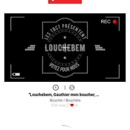
|
''Louchebem, Gauthier mon boucher, …
Boucher / Bouchère
538 vues
8