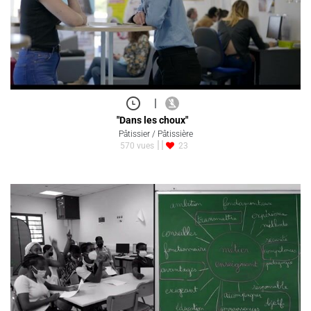
|
"Dans les choux"
Pâtissier / Pâtissière
570 vues
23