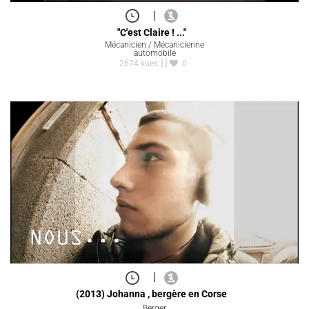
|
"C'est Claire ! ..."
Mécanicien / Mécanicienne
automobile
2674 vues
0
|
(2013) Johanna , bergère en Corse
Berger