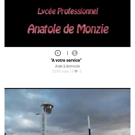
|
"A votre service"
Aide à domicile
2550 vues
0