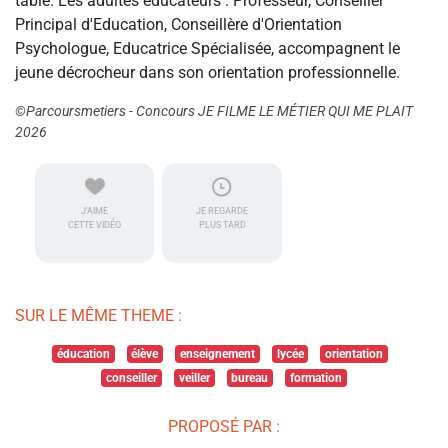
table. Les adultes éducateurs : Professeur, Conseiller
Principal d'Education, Conseillère d'Orientation
Psychologue, Educatrice Spécialisée, accompagnent le
jeune décrocheur dans son orientation professionnelle.
©Parcoursmetiers - Concours JE FILME LE MÉTIER QUI ME PLAIT
2026
J'AIME
JE REGARDE
CETTE VIDÉO
PLUS TARD
SUR LE MÊME THEME :
éducation
élève
enseignement
lycée
orientation
conseiller
veiller
bureau
formation
PROPOSÉ PAR :