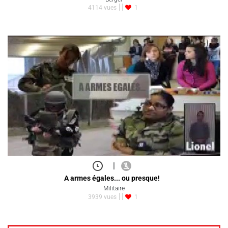
4114 vues
1
|
A armes égales... ou presque!
Militaire
3939 vues
1