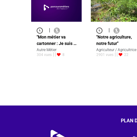
|
|
"Mon métier va
"Notre agriculture,
cartonner : Je suis …
notre futur"
Autre Métier
Agriculteur / Agricultrice
304 vues
8
2901 vues
22
PLAN D