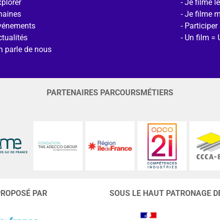
plorer
Je filme l
haines
Je filme 
vénements
Participer
tualités
Un film = 
n parle de nous
PARTENAIRES PARCOURSMÉTIERS
PROPOSÉ PAR
SOUS LE HAUT PATRONAGE D