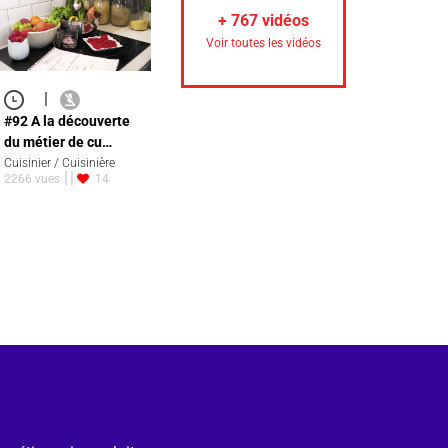
+
767
vidéos
Voir toutes les vidéos
|
#92 A la découverte
du métier de cu…
Cuisinier / Cuisinière
2266 vues
14