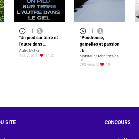
|
|
"Un pied sur terre et
“Poudreuse,
l'autre dans …
gamelles et passion
: b…
Autre Métier
421 vues
1402
Moniteur / Monitrice de
ski
292 vues
19
U SITE
CONCOURS