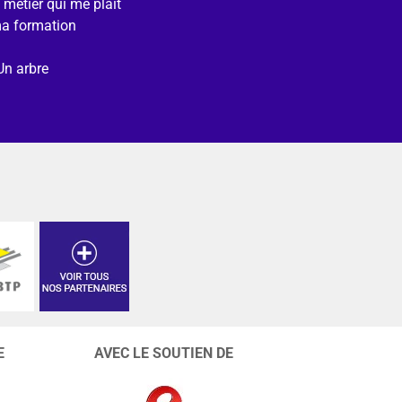
e métier qui me plait
ma formation
Un arbre
E
AVEC LE SOUTIEN DE