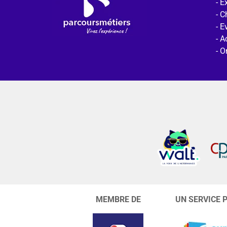
Ex
C
E
Ac
O
MEMBRE DE
UN SERVICE 