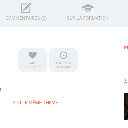
COMMENTAIRES (0)
SUR LA FORMATION
P
J'AIME
JE REGARDE
CETTE VIDÉO
PLUS TARD
À
t
SUR LE MÊME THEME :