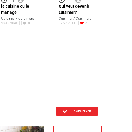
la cuisine ou le
Qui veut devenir
mariage
cuisinier?
Cuisinier / Cuisinière
Cuisinier / Cuisinière
2843 vues
0
3957 vues
4
S'ABONNER