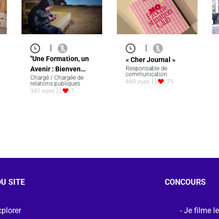
|
|
"Une Formation, un
« Cher Journal »
Avenir : Bienven…
Responsable de
communication
Chargé / Chargée de
480 vues
79
relations publiques
341 vues
1
U SITE
CONCOURS
plorer
Je filme l