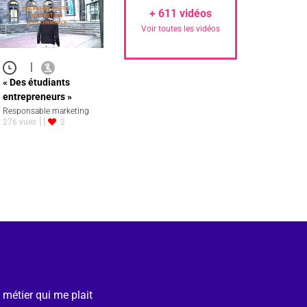
+
611
vidéos
Voir toutes les vidéos
|
« Des étudiants
entrepreneurs »
Responsable marketing
276 vues
2
e métier qui me plait