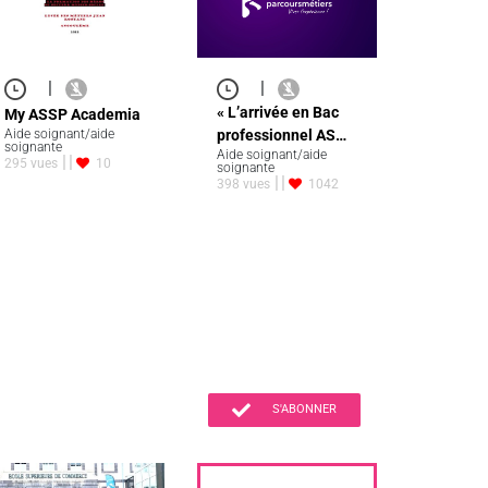
|
|
« L’arrivée en Bac
My ASSP Academia
professionnel AS…
Aide soignant/aide
soignante
Aide soignant/aide
295 vues
10
soignante
398 vues
1042
S'ABONNER