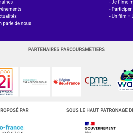
haines
Je filme 
vénements
Participer
tualités
Un film = 
n parle de nous
PARTENAIRES PARCOURSMÉTIERS
PROPOSÉ PAR
SOUS LE HAUT PATRONAGE D