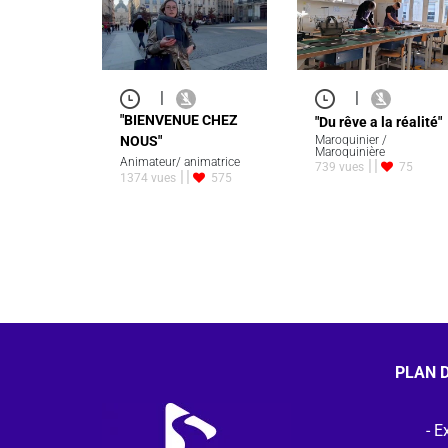
|
|
"BIENVENUE CHEZ
"Du rêve a la réalité"
NOUS"
Maroquinier /
Maroquinière
Animateur/ animatrice
739 vues
75
1374 vues
575
PLAN D
Ex