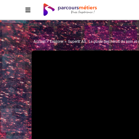
Accueil
Explorer
SuperB' AS : Le guide des héros du soin et 