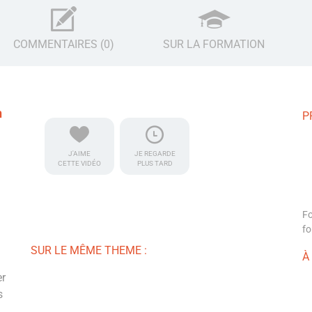
COMMENTAIRES (0)
SUR LA FORMATION
n
P
J'AIME
JE REGARDE
CETTE VIDÉO
PLUS TARD
Fo
fo
SUR LE MÊME THEME :
À
er
s