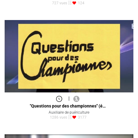
727 vues
124
|
"Questions pour des championnes" (é…
Auxiliaire de puériculture
1286 vues
3177