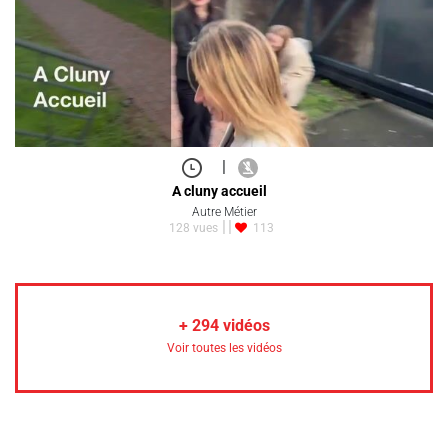
|
A cluny accueil
Autre Métier
128 vues
113
+
294
vidéos
Voir toutes les vidéos