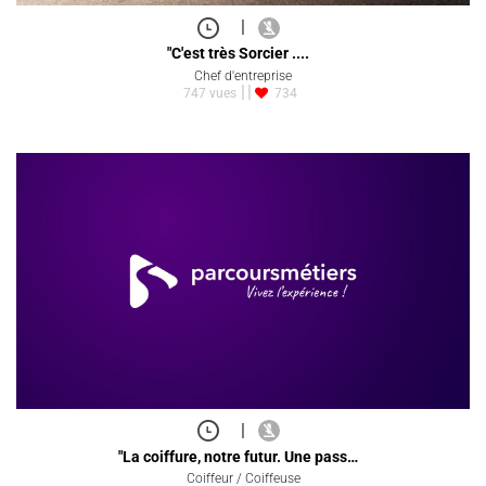
|
"C'est très Sorcier ....
Chef d'entreprise
747 vues
734
|
"La coiffure, notre futur. Une pass…
Coiffeur / Coiffeuse