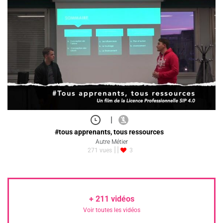
|
#tous apprenants, tous ressources
Autre Métier
271 vues
3
+
211
vidéos
Voir toutes les vidéos