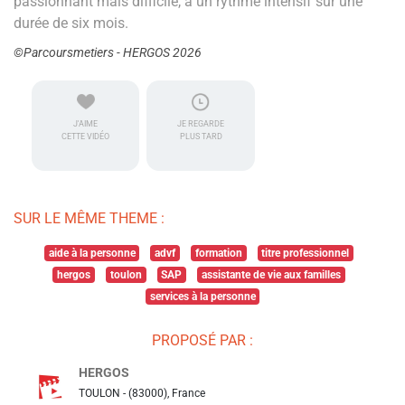
passionnant mais difficile, à un rythme intensif sur une
durée de six mois.
©Parcoursmetiers - HERGOS 2026
J'AIME
JE REGARDE
CETTE VIDÉO
PLUS TARD
SUR LE MÊME THEME :
aide à la personne
advf
formation
titre professionnel
hergos
toulon
SAP
assistante de vie aux familles
services à la personne
PROPOSÉ PAR :
HERGOS
TOULON - (83000), France