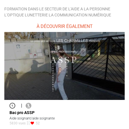
FORMATION DANS LE SECTEUR DE L'AIDE A LA PERSONNE
L'OPTIQUE LUNETTERIE LA COMMUNICATION NUMÉRIQUE
À DÉCOUVRIR ÉGALEMENT
|
Bac pro ASSP
Aide soignant/aide soignante
5830 vues
52