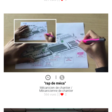
|
"rap de méca"
Mécanicien de chantier /
Mécanicienne de chantier
566 vues
2