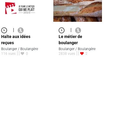
|
|
Halte aux idées
Le métier de
reçues
boulanger
Boulanger / Boulangère
Boulanger / Boulangère
116 vues
0
2838 vues
2