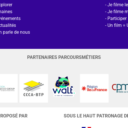
plorer
Je filme l
haines
Je filme 
vénements
Participer
tualités
Un film = 
n parle de nous
PARTENAIRES PARCOURSMÉTIERS
PROPOSÉ PAR
SOUS LE HAUT PATRONAGE D