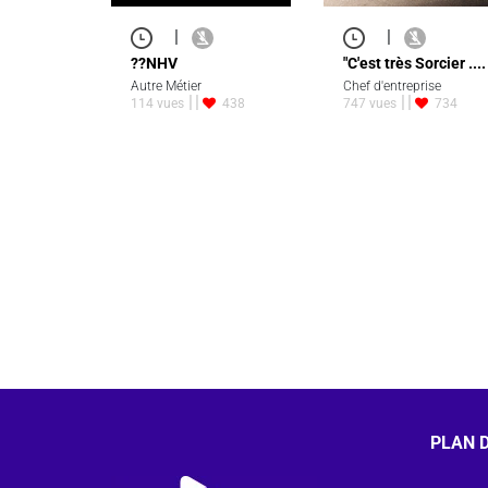
|
|
??NHV
"C'est très Sorcier ....
Autre Métier
Chef d'entreprise
114 vues
438
747 vues
734
PLAN D