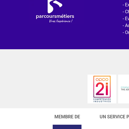
Ex
C
E
Ac
O
MEMBRE DE
UN SERVICE 