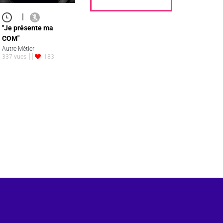
|
"Je présente ma
COM"
Autre Métier
337 vues
183