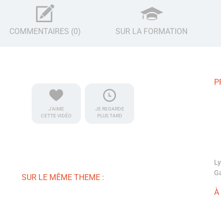
COMMENTAIRES (0)
SUR LA FORMATION
P
J'AIME
JE REGARDE
CETTE VIDÉO
PLUS TARD
Ly
Ga
SUR LE MÊME THEME :
À