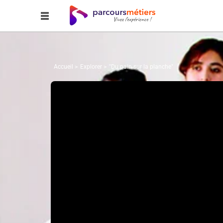
Accueil
Explorer
"Du pain sur la planche"