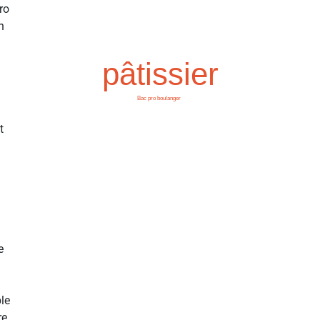
ro
n
pâtissier
Bac pro boulanger
t
e
le
re