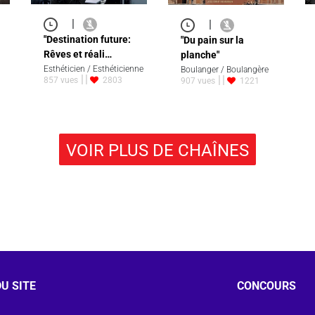
|
|
"Destination future:
"Du pain sur la
Rêves et réali…
planche"
Esthéticien / Esthéticienne
Boulanger / Boulangère
857 vues
2803
907 vues
1221
VOIR PLUS DE CHAÎNES
U SITE
CONCOURS