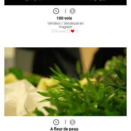
|
100 voix
Vendeur / Vendeuse en
magasin
278 vues
2
|
A fleur de peau