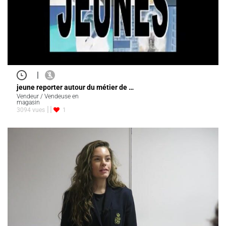
|
jeune reporter autour du métier de …
Vendeur / Vendeuse en
magasin
3094 vues
1