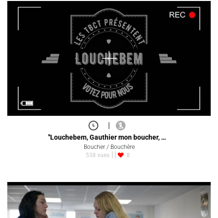
|
''Louchebem, Gauthier mon boucher, …
Boucher / Bouchère
538 vues
8