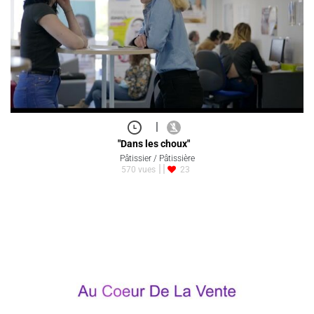
|
"Dans les choux"
Pâtissier / Pâtissière
570 vues
23