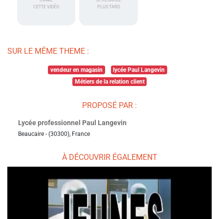
J'AIME
JE REGARDE
CETTE VIDÉO
PLUS TARD
SUR LE MÊME THEME :
vendeur en magasin
lycée Paul Langevin
Métiers de la relation client
PROPOSÉ PAR :
Lycée professionnel Paul Langevin
Beaucaire - (30300), France
À DÉCOUVRIR ÉGALEMENT