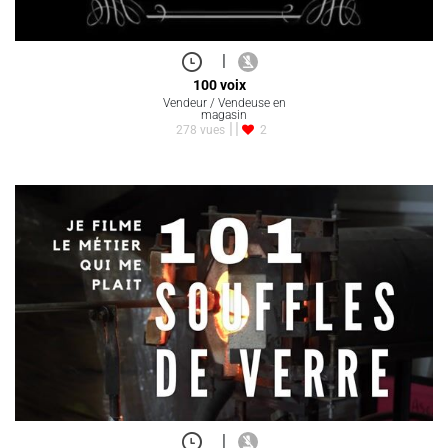
|
100 voix
Vendeur / Vendeuse en
magasin
278 vues
2
|