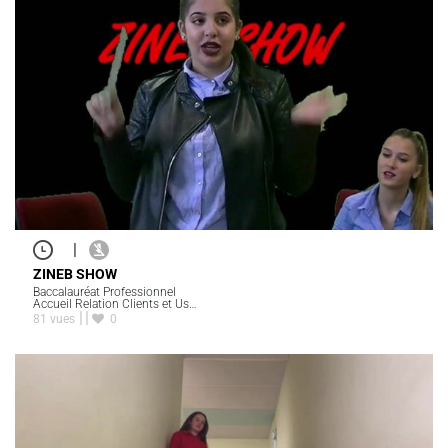
|
ZINEB SHOW
Baccalauréat Professionnel
Accueil Relation Clients et Us…
81 vues
0