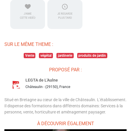
J'AIME
JE REGARDE
CETTE VIDÉO
PLUS TARD
SUR LE MÊME THEME :
Vente
végétal
jardinerie
produits de jardin
PROPOSÉ PAR :
LEGTA de L'Aulne
Châteaulin - (29150), France
Situé en Bretagne au cœur de la ville de Châteaulin. L'établissement.
Il dispense des formations dans différents domaines: Services à la
personne, vente, horticulture et aménagement paysager.
À DÉCOUVRIR ÉGALEMENT