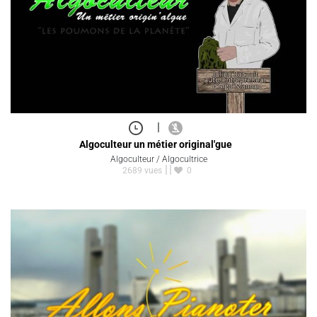
|
Algoculteur un métier original'gue
Algoculteur / Algocultrice
2689 vues
0