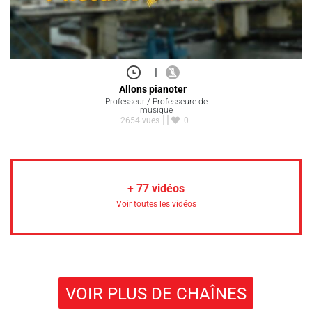
|
Allons pianoter
Professeur / Professeure de
musique
2654 vues
0
+
77
vidéos
Voir toutes les vidéos
VOIR PLUS DE CHAÎNES