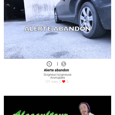
|
Alerte abandon
Soigneur/soigneuse
Animalière
121 vues
3