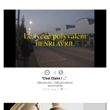
|
"C'est Claire ! ..."
Mécanicien / Mécanicienne
automobile
2674 vues
0