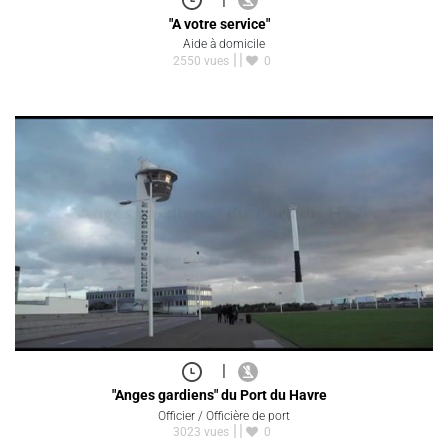
"A votre service"
Aide à domicile
2550 vues
0
|
"Anges gardiens" du Port du Havre
Officier / Officière de port
3023 vues
0