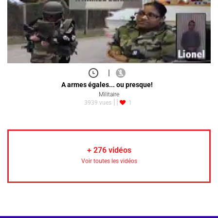
|
A armes égales... ou presque!
Militaire
3939 vues
1
+
276
vidéos
Voir toutes les vidéos