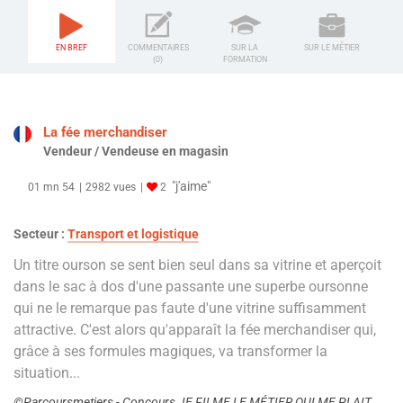
EN BREF
COMMENTAIRES
SUR LA
SUR LE MÉTIER
(0)
FORMATION
La fée merchandiser
Vendeur / Vendeuse en magasin
"j'aime"
01 mn 54
2982 vues
2
Secteur :
Transport et logistique
Un titre ourson se sent bien seul dans sa vitrine et aperçoit
dans le sac à dos d'une passante une superbe oursonne
qui ne le remarque pas faute d'une vitrine suffisamment
attractive. C'est alors qu'apparaît la fée merchandiser qui,
grâce à ses formules magiques, va transformer la
situation...
©Parcoursmetiers - Concours JE FILME LE MÉTIER QUI ME PLAIT