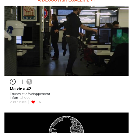
|
Ma vie a 42
Études et développement
informatique
2397 vues
16