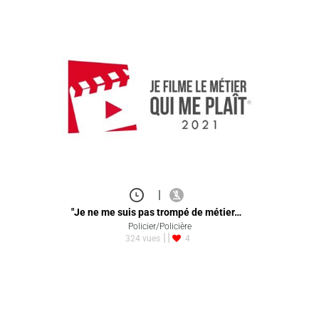
|
"Je ne me suis pas trompé de métier…
Policier/Policière
324 vues
4