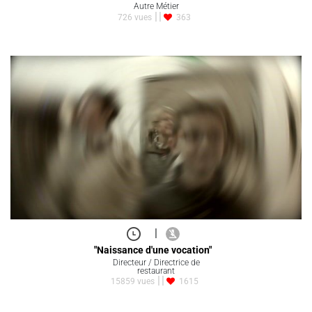
Autre Métier
726 vues
363
|
"Naissance d'une vocation"
Directeur / Directrice de
restaurant
15859 vues
1615