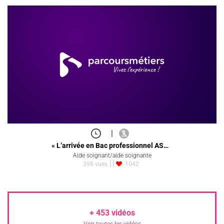
|
« L’arrivée en Bac professionnel AS…
Aide soignant/aide soignante
398 vues
1042
+
453
vidéos
Voir toutes les vidéos