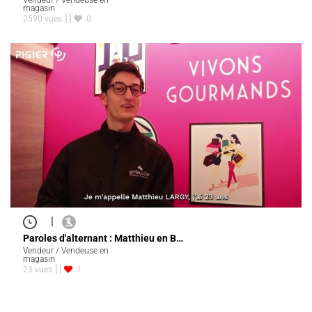
Vendeur / Vendeuse en
magasin
2590 vues
0
|
Paroles d'alternant : Matthieu en B…
Vendeur / Vendeuse en
magasin
23 vues
1