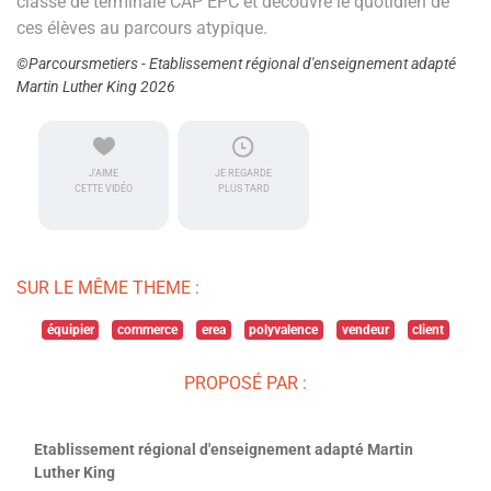
classe de terminale CAP EPC et découvre le quotidien de
ces élèves au parcours atypique.
©Parcoursmetiers - Etablissement régional d'enseignement adapté
Martin Luther King 2026
J'AIME
JE REGARDE
CETTE VIDÉO
PLUS TARD
SUR LE MÊME THEME :
équipier
commerce
erea
polyvalence
vendeur
client
PROPOSÉ PAR :
Etablissement régional d'enseignement adapté Martin
Luther King