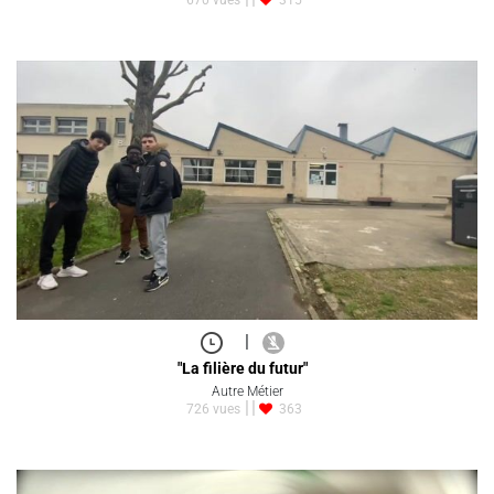
|
"La filière du futur"
Autre Métier
726 vues
363