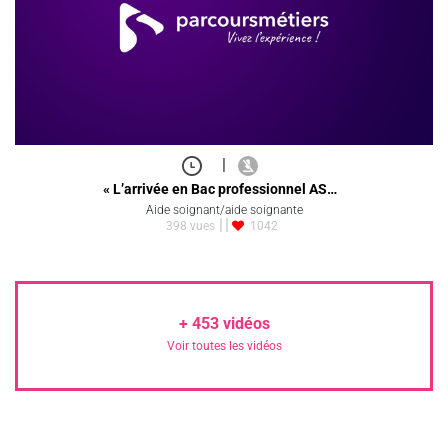
|
« L’arrivée en Bac professionnel AS…
Aide soignant/aide soignante
398 vues
1042
+
453
vidéos
Voir toutes les vidéos