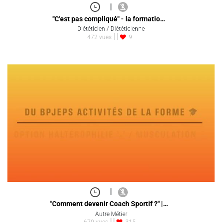
|
"C'est pas compliqué" - la formatio…
Diététicien / Diététicienne
472 vues
9
|
"Comment devenir Coach Sportif ?" |…
Autre Métier
670 vues
315