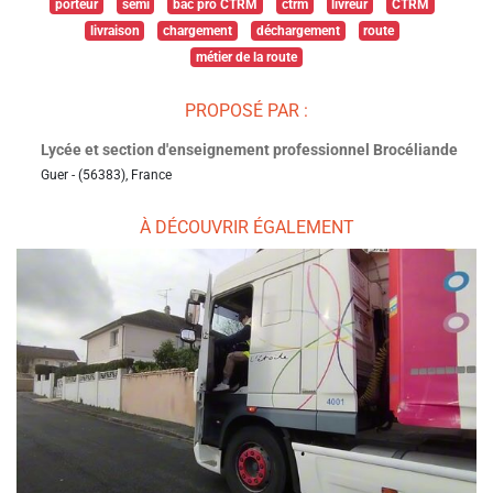
porteur
semi
bac pro CTRM
ctrm
livreur
CTRM
livraison
chargement
déchargement
route
métier de la route
PROPOSÉ PAR :
Lycée et section d'enseignement professionnel Brocéliande
Guer - (56383), France
À DÉCOUVRIR ÉGALEMENT