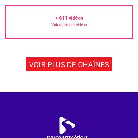
+
611
vidéos
Voir toutes les vidéos
VOIR PLUS DE CHAÎNES