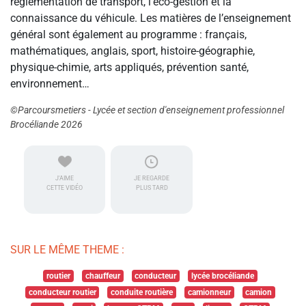
règlementation de transport, l’éco-gestion et la
connaissance du véhicule. Les matières de l’enseignement
général sont également au programme : français,
mathématiques, anglais, sport, histoire-géographie,
physique-chimie, arts appliqués, prévention santé,
environnement…
©Parcoursmetiers - Lycée et section d'enseignement professionnel
Brocéliande 2026
J'AIME
JE REGARDE
CETTE VIDÉO
PLUS TARD
SUR LE MÊME THEME :
routier
chauffeur
conducteur
lycée brocéliande
conducteur routier
conduite routière
camionneur
camion