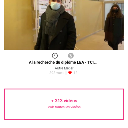
|
A la recherche du diplôme LEA - TCI…
Autre Métier
398 vues
12
+
313
vidéos
Voir toutes les vidéos