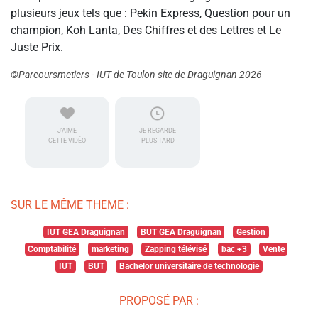
plusieurs jeux tels que : Pekin Express, Question pour un
champion, Koh Lanta, Des Chiffres et des Lettres et Le
Juste Prix.
©Parcoursmetiers - IUT de Toulon site de Draguignan 2026
J'AIME
JE REGARDE
CETTE VIDÉO
PLUS TARD
SUR LE MÊME THEME :
IUT GEA Draguignan
BUT GEA Draguignan
Gestion
Comptabilité
marketing
Zapping télévisé
bac +3
Vente
IUT
BUT
Bachelor universitaire de technologie
PROPOSÉ PAR :