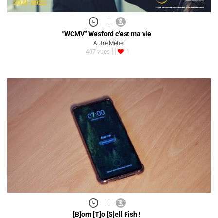
|
"WCMV" Wesford c'est ma vie
Autre Métier
407 vues
1
|
[B]orn [T]o [S]ell Fish !