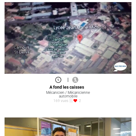
|
A fond les caisses
Mécanicien / Mécanicienne
automobile
169 vues
2