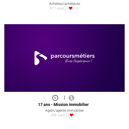
Acheteur/acheteuse
871 vues
13
|
17 ans - Mission immobilier
Agent/agente immobilier
288 vues
1