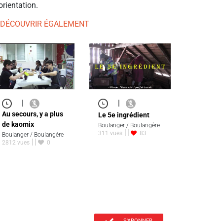
orientation.
 DÉCOUVRIR ÉGALEMENT
|
|
Au secours, y a plus
Le 5e ingrédient
de kaomix
Boulanger / Boulangère
311 vues
83
Boulanger / Boulangère
2812 vues
0
S'ABONNER