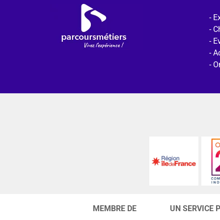
Ex
C
E
Ac
O
MEMBRE DE
UN SERVICE 