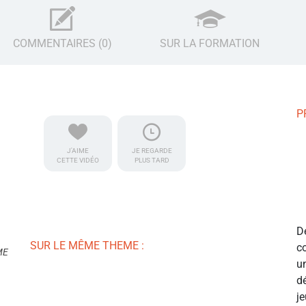
COMMENTAIRES (0)
SUR LA FORMATION
P
J'AIME
JE REGARDE
CETTE VIDÉO
PLUS TARD
D
SUR LE MÊME THEME :
c
ME
u
d
j