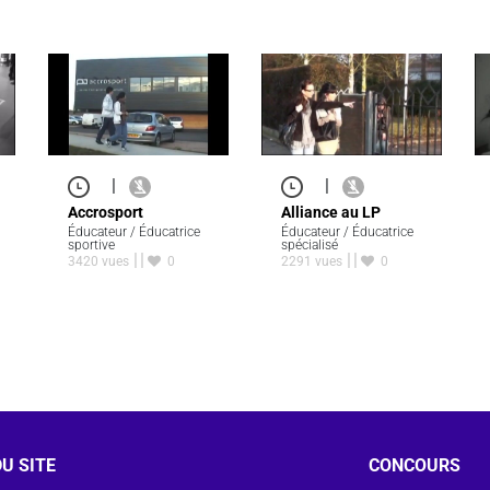
|
|
Accrosport
Alliance au LP
Éducateur / Éducatrice
Éducateur / Éducatrice
sportive
spécialisé
3420 vues
0
2291 vues
0
U SITE
CONCOURS