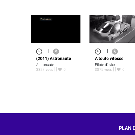
|
|
(2011) Astronaute
A toute vitesse
Astronaute
Pilote d'avion
3827 vues
0
3875 vues
0
PLAN D