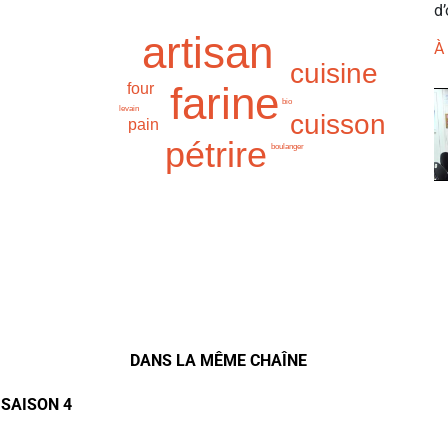
d’
artisan
À
cuisine
farine
four
bio
levain
cuisson
pain
pétrire
boulanger
DANS LA MÊME CHAÎNE
 SAISON 4