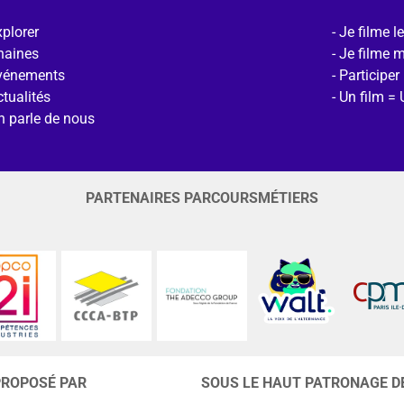
plorer
Je filme l
haines
Je filme 
vénements
Participer
tualités
Un film = 
n parle de nous
PARTENAIRES PARCOURSMÉTIERS
PROPOSÉ PAR
SOUS LE HAUT PATRONAGE D