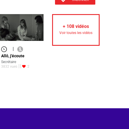
+
108
vidéos
Voir toutes les vidéos
|
Allô, j'écoute
Secrétaire
3832 vues
2