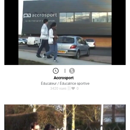
|
Accrosport
Éducateur / Éducatrice sportive
3420 vues
0