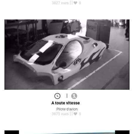
3827 vues
0
|
A toute vitesse
Pilote d'avion
3875 vues
0