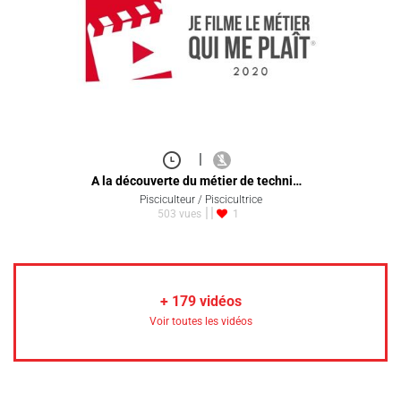
|
A la découverte du métier de techni…
Pisciculteur / Piscicultrice
503 vues
1
+
179
vidéos
Voir toutes les vidéos