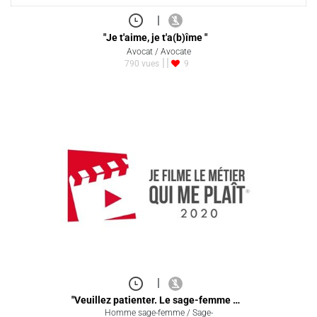
|
"Je t'aime, je t'a(b)îme "
Avocat / Avocate
790 vues
9
|
"Veuillez patienter. Le sage-femme …
Homme sage-femme / Sage-