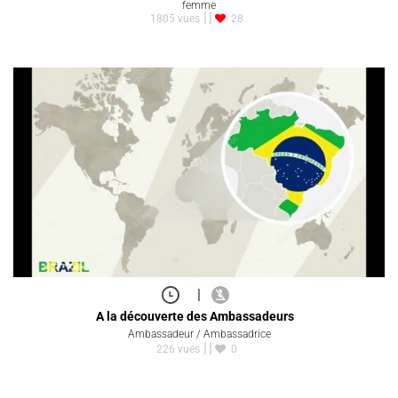
femme
1805 vues
28
|
A la découverte des Ambassadeurs
Ambassadeur / Ambassadrice
226 vues
0