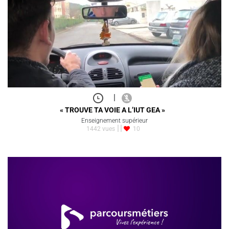
|
« TROUVE TA VOIE A L’IUT GEA »
Enseignement supérieur
1442 vues
10