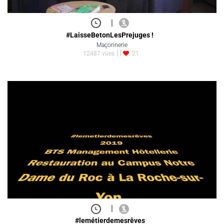
|
#LaisseBetonLesPrejuges !
Maçonnerie
12487 vues
21
|
#lemétierdemesrêves