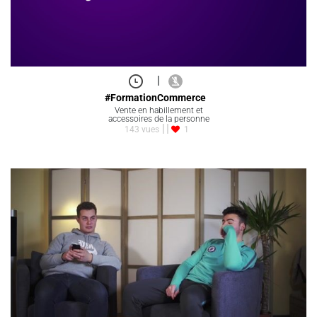
|
#FormationCommerce
Vente en habillement et
accessoires de la personne
143 vues
1