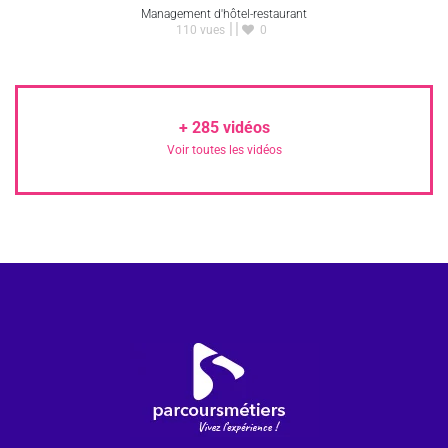
Management d'hôtel-restaurant
110 vues
0
+
285
vidéos
Voir toutes les vidéos