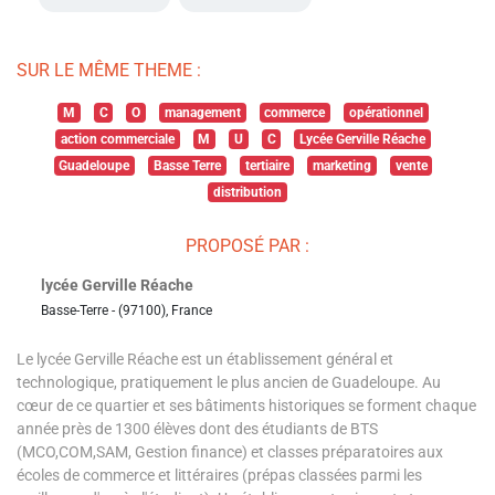
SUR LE MÊME THEME :
M
C
O
management
commerce
opérationnel
action commerciale
M
U
C
Lycée Gerville Réache
Guadeloupe
Basse Terre
tertiaire
marketing
vente
distribution
PROPOSÉ PAR :
lycée Gerville Réache
Basse-Terre - (97100), France
Le lycée Gerville Réache est un établissement général et
technologique, pratiquement le plus ancien de Guadeloupe. Au
cœur de ce quartier et ses bâtiments historiques se forment chaque
année près de 1300 élèves dont des étudiants de BTS
(MCO,COM,SAM, Gestion finance) et classes préparatoires aux
écoles de commerce et littéraires (prépas classées parmi les