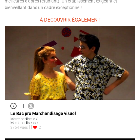
meilleures d'après l'étudiant). Un établissement exigeant et
bienveillant dans un cadre exceptionnel !
À DÉCOUVRIR ÉGALEMENT
|
Le Bac pro Marchandisage visuel
Marchandiseur /
Marchandiseuse
3754 vues
2