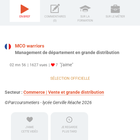
EN BREF
COMMENTAIRES
SUR LA
SUR LE MÉTIER
(0)
FORMATION
MCO warriors
Management de département en grande distribution
"j'aime"
02 mn 56
1627 vues
7
SÉLECTION OFFICIELLE
Secteur :
Commerce | Vente et grande distribution
©Parcoursmetiers - lycée Gerville Réache 2026
J'AIME
JE REGARDE
CETTE VIDÉO
PLUS TARD