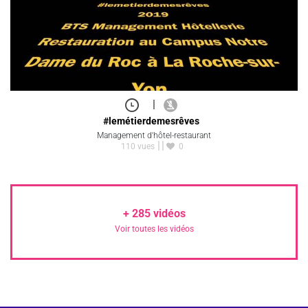
|
#lemétierdemesrêves
Management d'hôtel-restaurant
110 vues
0
+
285
vidéos
Voir toutes les vidéos