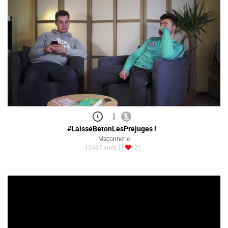
|
#LaisseBetonLesPrejuges !
Maçonnerie
12487 vues
21