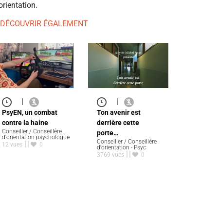
orientation.
 DÉCOUVRIR ÉGALEMENT
|
|
PsyEN, un combat
Ton avenir est
contre la haine
derrière cette
Conseiller / Conseillère
porte…
d'orientation psychologue
Conseiller / Conseillère
12 vues
0
d'orientation - Psyc
3769 vues
0