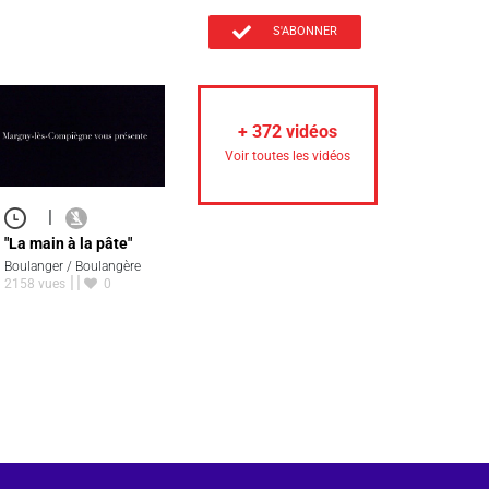
S'ABONNER
+
372
vidéos
Voir toutes les vidéos
|
"La main à la pâte"
Boulanger / Boulangère
2158 vues
0