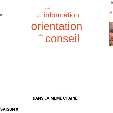
d’
avenir
À
information
ME
élève
orientation
conseil
métier
DANS LA MÊME CHAÎNE
 SAISON 9