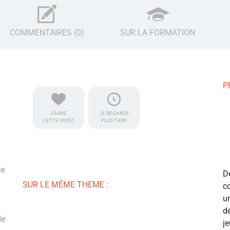
COMMENTAIRES (0)
SUR LA FORMATION
P
J'AIME
JE REGARDE
CETTE VIDÉO
PLUS TARD
de
D
SUR LE MÊME THEME :
c
u
d
de
j