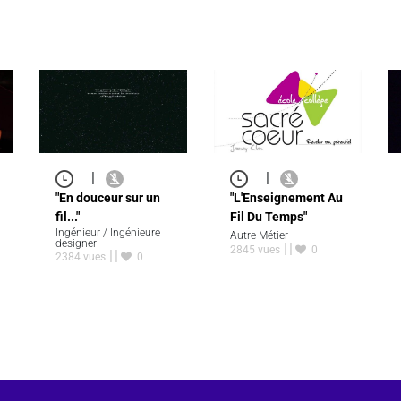
|
|
"En douceur sur un
"L'Enseignement Au
fil..."
Fil Du Temps"
Ingénieur / Ingénieure
Autre Métier
designer
2845 vues
0
2384 vues
0