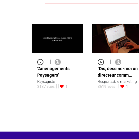
|
|
"Aménagements
"Dis, dessine-moi un
Paysagers"
directeur comm…
Paysagiste
Responsable marketing
3137 vues
1
3619 vues
1