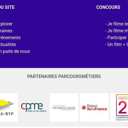
U SITE
CONCOURS
plorer
Je filme l
haines
Je filme 
vénements
Participer
tualités
Un film = 
n parle de nous
PARTENAIRES PARCOURSMÉTIERS