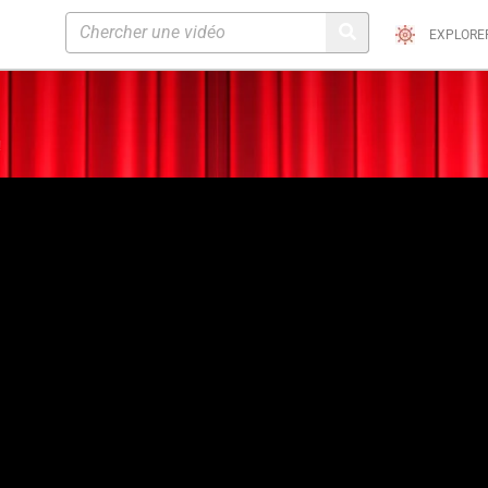
EXPLORE
!