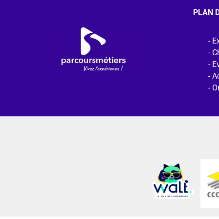
PLAN D
Ex
C
E
Ac
O