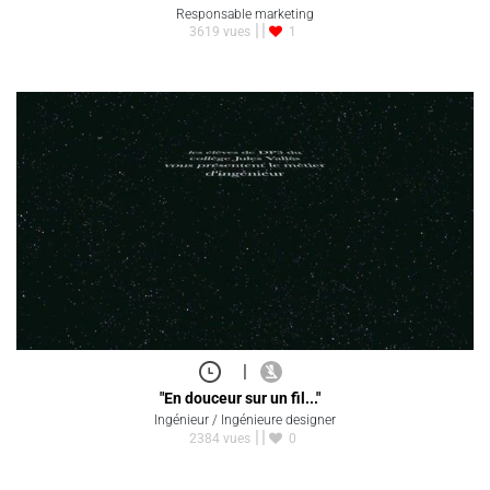
Responsable marketing
3619 vues
1
|
"En douceur sur un fil..."
Ingénieur / Ingénieure designer
2384 vues
0