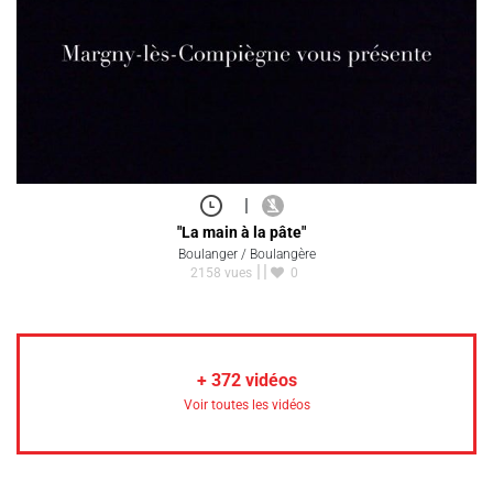
|
"La main à la pâte"
Boulanger / Boulangère
2158 vues
0
+
372
vidéos
Voir toutes les vidéos