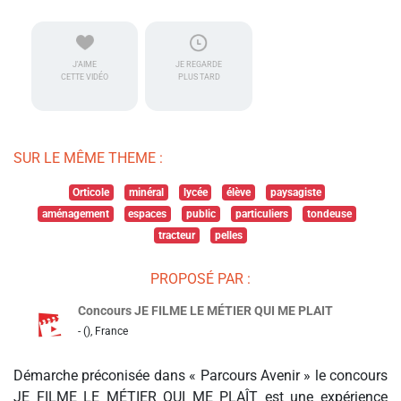
J'AIME
JE REGARDE
CETTE VIDÉO
PLUS TARD
SUR LE MÊME THEME :
Orticole
minéral
lycée
élève
paysagiste
aménagement
espaces
public
particuliers
tondeuse
tracteur
pelles
PROPOSÉ PAR :
Concours JE FILME LE MÉTIER QUI ME PLAIT
- (), France
Démarche préconisée dans « Parcours Avenir » le concours
JE FILME LE MÉTIER QUI ME PLAÎT est une expérience