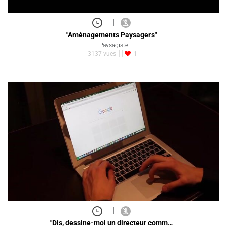
|
"Aménagements Paysagers"
Paysagiste
3137 vues
1
|
"Dis, dessine-moi un directeur comm…