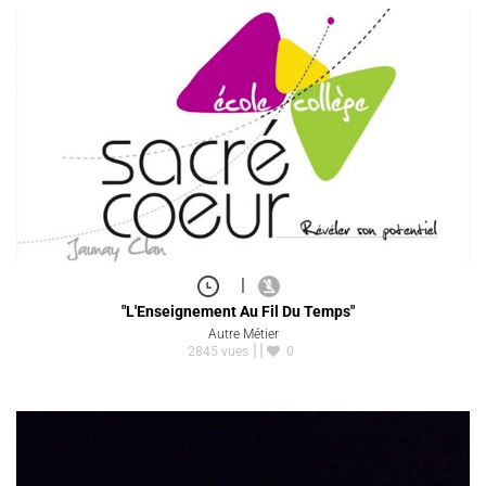
|
"L'Enseignement Au Fil Du Temps"
Autre Métier
2845 vues
0